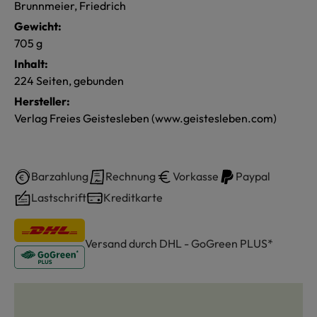
Brunnmeier, Friedrich
Gewicht:
705 g
Inhalt:
224 Seiten, gebunden
Hersteller:
Verlag Freies Geistesleben (www.geistesleben.com)
Barzahlung
Rechnung
Vorkasse
Paypal
Lastschrift
Kreditkarte
Versand durch DHL - GoGreen PLUS*