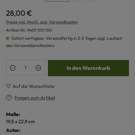
28,00 €
Preise inkl. MwSt. zzgl. Versandkosten
Artikel-Nr.
9407 100 100
Sofort verfügbar, Versandfertig in 2-3 Tagen zzgl. Laufzeit
des Versanddienstleisters
Produkt Anzahl: Gib den gewünschten Wert e
In den Warenkorb
Auf die Wunschliste
Fragen zum Artikel
Maße:
19,5 x 22,9 cm
Autor: