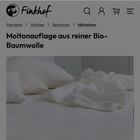
alt springen
Warenkor
Startseite
Wohnen
Bettwaren
Matratzen
Moltonauflage aus reiner Bio-
Baumwolle
Bildergalerie überspringen