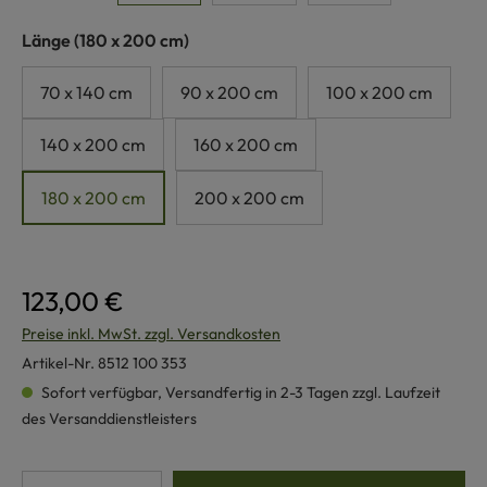
auswählen
Länge
(180 x 200 cm)
70 x 140 cm
90 x 200 cm
100 x 200 cm
140 x 200 cm
160 x 200 cm
180 x 200 cm
200 x 200 cm
123,00 €
Preise inkl. MwSt. zzgl. Versandkosten
Artikel-Nr.
8512 100 353
Sofort verfügbar, Versandfertig in 2-3 Tagen zzgl. Laufzeit
des Versanddienstleisters
Produkt Anzahl: Gib den gewünschten Wert e