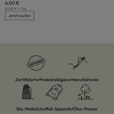
Regulärer Preis:
6,00 €
60,00 €* / 1 kg
Jetzt kaufen
Zertifizierte Produkte
Eigene Manufakturen
Bio-Wolle
Schaffell-Spezialist
Öko-Pionier