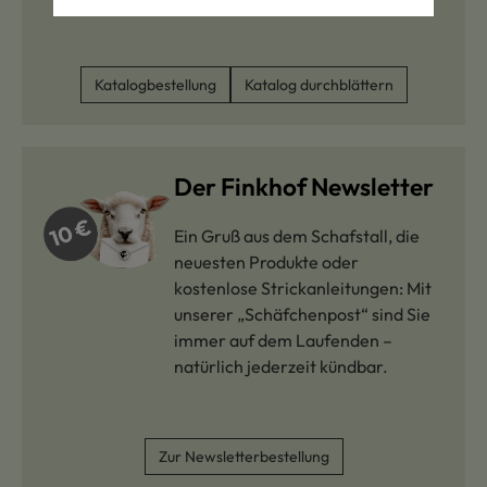
Katalogbestellung
Katalog durchblättern
Der Finkhof Newsletter
Ein Gruß aus dem Schafstall, die
neuesten Produkte oder
kostenlose Strickanleitungen: Mit
unserer „Schäfchenpost“ sind Sie
immer auf dem Laufenden –
natürlich jederzeit kündbar.
Zur Newsletterbestellung