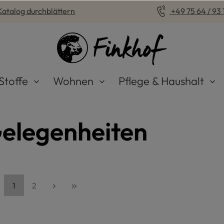
Katalog durchblättern
+49 75 64 / 93 1
Stoffe
Wohnen
Pflege & Haushalt
 Gelegenheiten
Seite
Seite
1
2