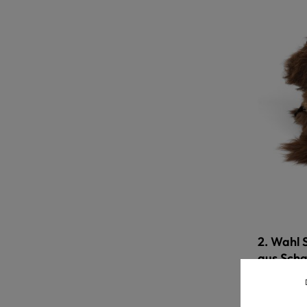
2. Wahl 
aus Scha
Farbe
relugan
pfl