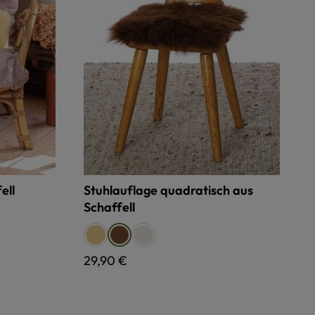
ell
Stuhlauflage quadratisch aus
Schaffell
auswählen
Farbe
eiß
relugan gegerbt, gelblich
pflanzlich gegerbt, weiß
pflanzlich gegerbt, braun
Regulärer Preis:
29,90 €