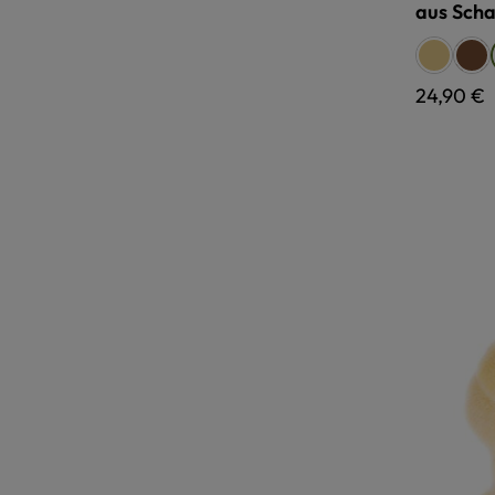
aus Scha
Farbe
relugan
pfl
Regulärer
24,90 €