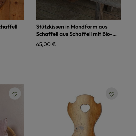
haffell
Stützkissen in Mondform aus
Schaffell aus Schaffell mit Bio-
Rohwolle
Regulärer Preis:
65,00 €
raun
bt, weiß