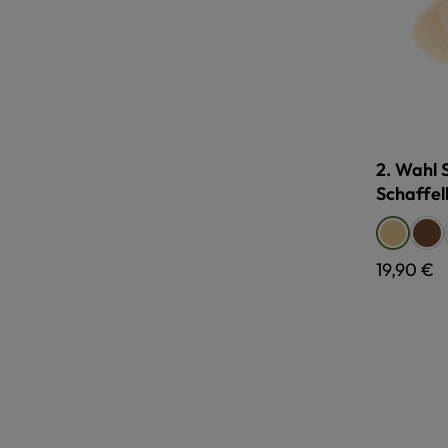
2. Wahl 
Schaffel
Farbe
pfl
relugan
Regulärer
19,90 €