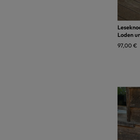
Leseknoc
Loden un
Regulärer
97,00 €