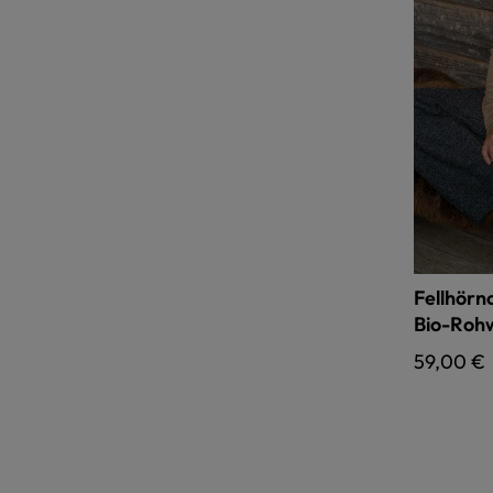
Fellhörn
Bio-Rohw
Regulärer
59,00 €