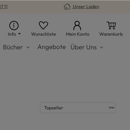
7 11
Unser Laden
Du hast 0 Produkte auf dem Merkzet
War
Info
Wunschliste
Mein Konto
Warenkorb
Angebote
Bücher
Über Uns