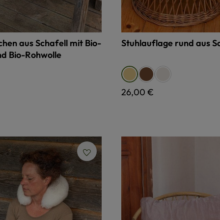
hen aus Schafell mit Bio-
Stuhlauflage rund aus Sc
d Bio-Rohwolle
 Preis:
auswählen
Farbe
pflanzlich gegerbt, b
pflanzlich geger
relugan gegerbt, gelblich
Regulärer Preis:
26,00 €