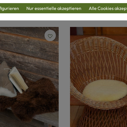
 Preis:
Regulärer Preis:
29,90 €
igurieren
Nur essentielle akzeptieren
Alle Cookies akzep