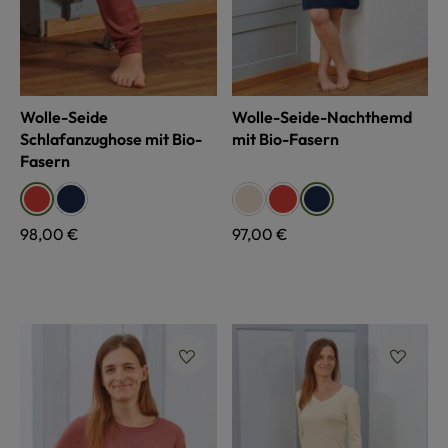
Wolle-Seide
Wolle-Seide-Nachthemd
Schlafanzughose mit Bio-
mit Bio-Fasern
Fasern
auswählen
auswählen
Farbe
Farbe
marine
naturweiß
rost
rost
marine
Regulärer Preis:
98,00 €
Regulärer Preis:
97,00 €