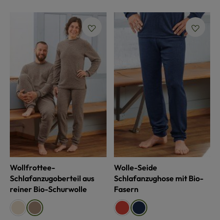
Wollfrottee-
Wolle-Seide
Schlafanzugoberteil aus
Schlafanzughose mit Bio-
reiner Bio-Schurwolle
Fasern
auswählen
auswählen
Farbe
Farbe
naturweiß
rost
walnuss
marine