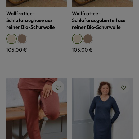
Wollfrottee-
Wollfrottee-
Schlafanzughose aus
Schlafanzugoberteil aus
reiner Bio-Schurwolle
reiner Bio-Schurwolle
auswählen
auswählen
Farbe
Farbe
walnuss
walnuss
naturweiß
naturweiß
Regulärer Preis:
105,00 €
Regulärer Preis:
105,00 €