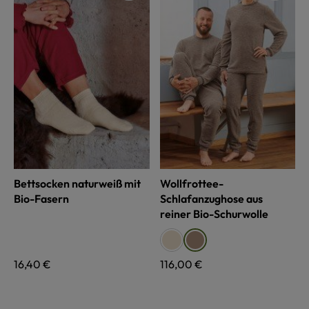
Bettsocken naturweiß mit
Wollfrottee-
Bio-Fasern
Schlafanzughose aus
reiner Bio-Schurwolle
auswählen
Farbe
naturweiß
walnuss
Regulärer Preis:
16,40 €
Regulärer Preis:
116,00 €