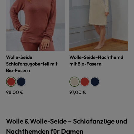
Wolle-Seide
Wolle-Seide-Nachthemd
Schlafanzugoberteil mit
mit Bio-Fasern
Bio-Fasern
auswählen
auswählen
Farbe
Farbe
marine
rost
marine
rost
naturweiß
Regulärer Preis:
98,00 €
Regulärer Preis:
97,00 €
Wolle & Wolle-Seide – Schlafanzüge und
Nachthemden für Damen