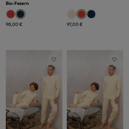
Bio-Fasern
auswählen
auswählen
Farbe
Farbe
rost
naturweiß
marine
marine
rost
Regulärer Preis:
98,00 €
Regulärer Preis:
97,00 €