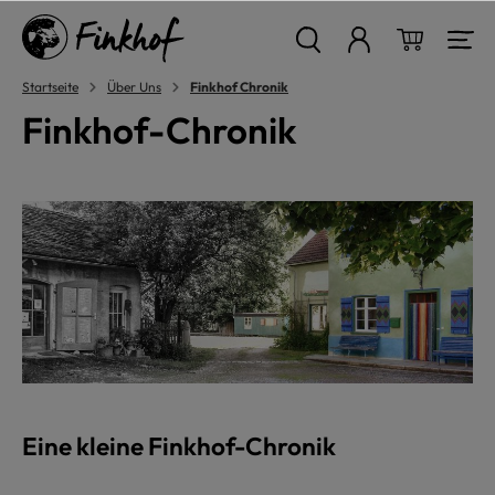
alt springen
Warenkor
Startseite
Über Uns
Finkhof Chronik
Finkhof-Chronik
Eine kleine Finkhof-Chronik