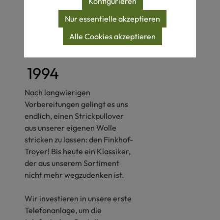
Konfigurieren
Individualität des Einzelnen?
Nur essentielle akzeptieren
Alle Cookies akzeptieren
1994
Nach langwierigen
Vorbereitungen gelingt es uns
endlich, einen Strickpullover
aus unserer eigenen Wolle
stricken zu lassen: den Finkhof-
Troyer! Bis heute ein Klassiker,
der aus unserem Sortiment
nicht mehr wegzudenken ist.
Wir investieren in unsere erste
Telefonanlage, um die