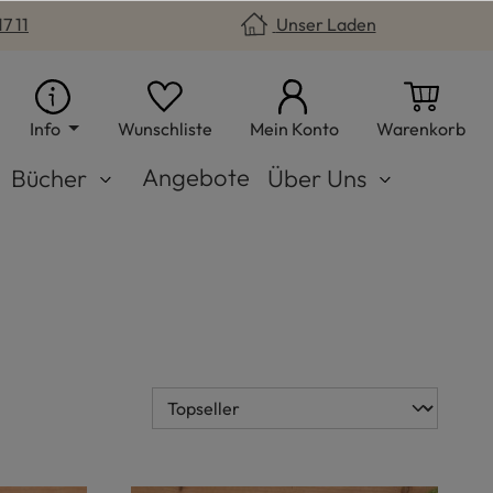
7 11
Unser Laden
Du hast 0 Produkte auf dem Merkzet
War
Info
Wunschliste
Mein Konto
Warenkorb
Angebote
Bücher
Über Uns