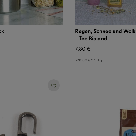
ck
Regen, Schnee und Wol
- Tee Bioland
 Preis:
Regulärer Preis:
7,80 €
390,00 €* / 1 kg