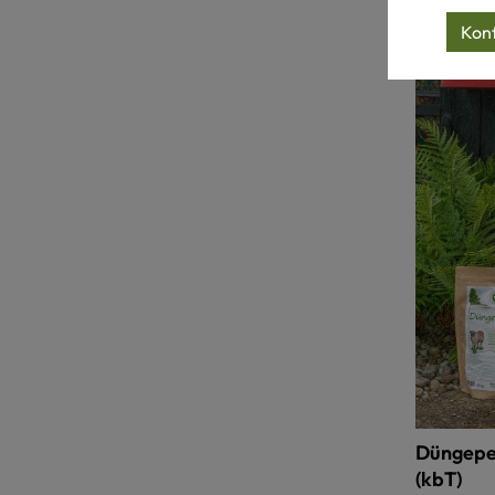
Konf
Düngepel
(kbT)