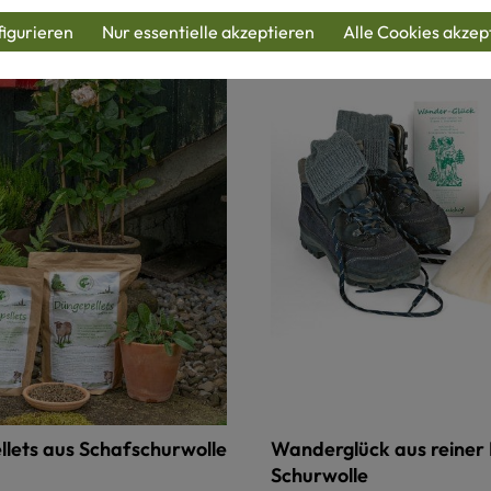
igurieren
Nur essentielle akzeptieren
Alle Cookies akzep
lets aus Schafschurwolle
Wanderglück aus reiner 
Schurwolle