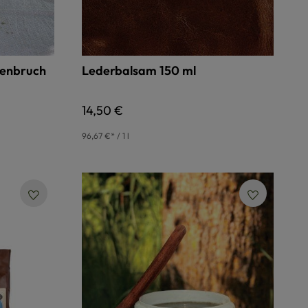
kenbruch
Lederbalsam 150 ml
Regulärer Preis:
14,50 €
96,67 €* / 1 l