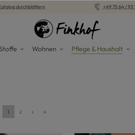
Katalog durchblättern
+49 75 64 / 93 1
Stoffe
Wohnen
Pflege & Haushalt
Seite
Seite
1
2