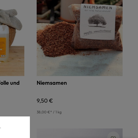
olle und
Niemsamen
Regulärer Preis:
9,50 €
38,00 €* / 1 kg
.