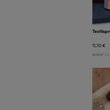
Textilsp
Regulärer
11,70 €
58,50 €* / 1 l