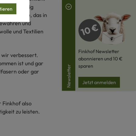
esse ein wenig
tieren
ir das Gute, das in
 bewahren und
olle und Textilien
Finkhof Newsletter
 wir verbessert.
abonnieren und 10 €
lkommen ist und gar
sparen
Newsletter
ilfasern oder gar
Jetzt anmelden
 Finkhof also
gkeit zu leisten.