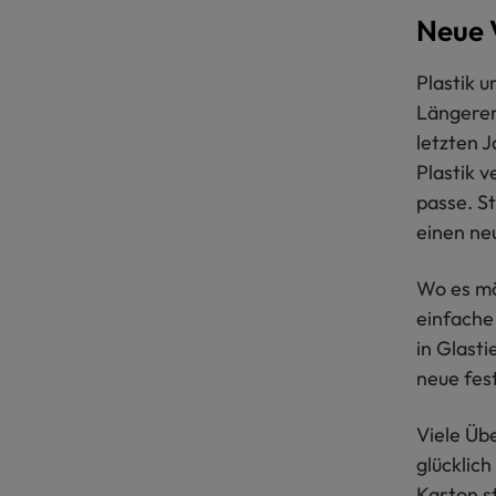
Neue 
Plastik 
Längerem
letzten 
Plastik v
passe. S
einen ne
Wo es mö
einfache
in Glast
neue fes
Viele Üb
glücklic
Karton s