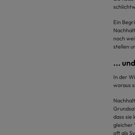
schlicht
Ein Begr
Nachhalt
noch wei
stellen u
... un
In der W
woraus s
Nachhalti
Grundsat
dass sie
gleicher 
oft als 