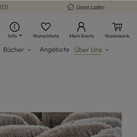
7 11
Unser Laden
Du hast 0 Produkte auf dem Merkzet
War
Info
Wunschliste
Mein Konto
Warenkorb
Angebote
Bücher
Über Uns