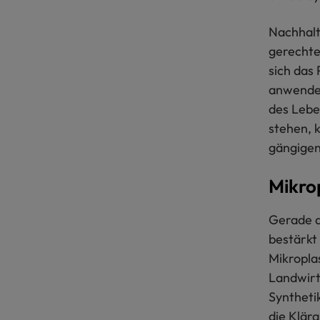
Nachhalti
gerechte
sich das
anwenden
des Lebe
stehen, 
gängigen
Mikrop
Gerade a
bestärkt
Mikropla
Landwirt
Syntheti
die Klära