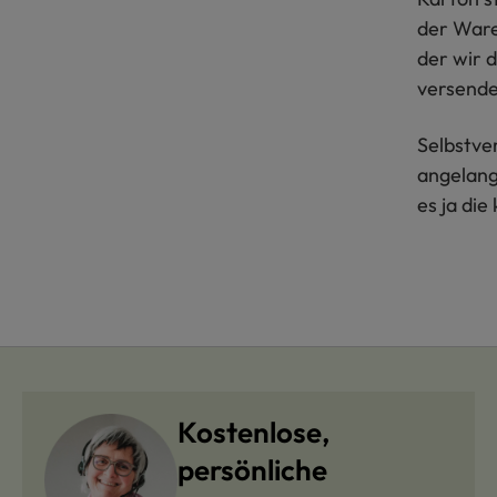
der Ware
der wir d
versend
Selbstve
angelang
es ja die
Kostenlose,
persönliche