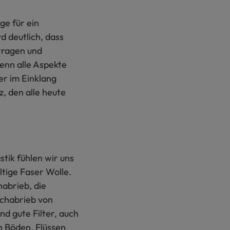
ge für ein
 deutlich, dass
rtragen und
enn alle Aspekte
er im Einklang
, den alle heute
tik fühlen wir uns
ltige Faser Wolle.
nabrieb, die
schabrieb von
d gute Filter, auch
n Böden, Flüssen