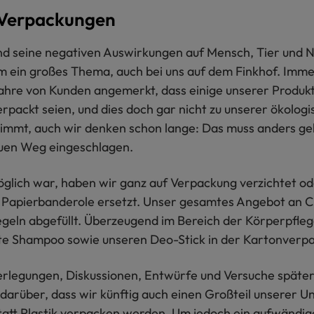
Verpackungen
und seine negativen Auswirkungen auf Mensch, Tier und Na
 ein großes Thema, auch bei uns auf dem Finkhof. Imme
Jahre von Kunden angemerkt, dass einige unserer Produk
erpackt seien, und dies doch gar nicht zu unserer ökolog
timmt, auch wir denken schon lange: Das muss anders g
uen Weg eingeschlagen.
glich war, haben wir ganz auf Verpackung verzichtet od
 Papierbanderole ersetzt. Unser gesamtes Angebot an C
iegeln abgefüllt. Überzeugend im Bereich der Körperpfleg
te Shampoo sowie unseren Deo-Stick in der Kartonverp
erlegungen, Diskussionen, Entwürfe und Versuche später 
h darüber, dass wir künftig auch einen Großteil unserer 
tatt Plastik verpacken werden. Um jedoch ein aufwänd