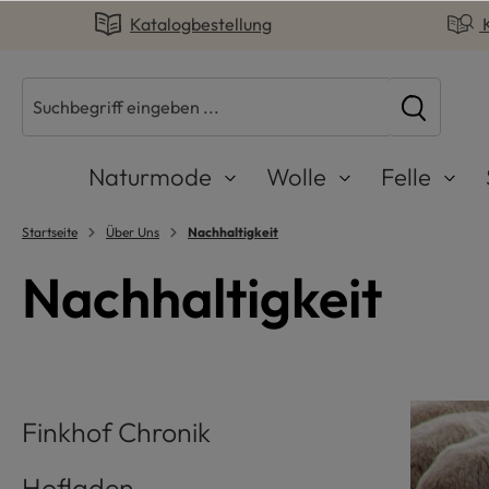
Katalogbestellung
springen
Zur Hauptnavigation springen
Naturmode
Wolle
Felle
Startseite
Über Uns
Nachhaltigkeit
Nachhaltigkeit
Finkhof Chronik
Hofladen