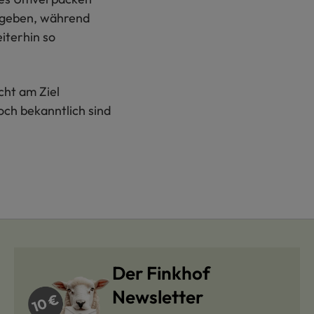
e geben, während
eiterhin so
cht am Ziel
ch bekanntlich sind
Der Finkhof
Newsletter