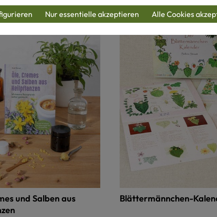
igurieren
Nur essentielle akzeptieren
Alle Cookies akzep
mes und Salben aus
Blättermännchen-Kalen
nzen