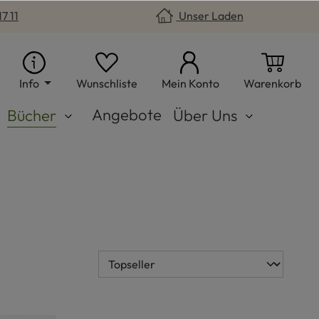
7 11
Unser Laden
Du hast 0 Produkte auf dem Merkzet
War
Info
Wunschliste
Mein Konto
Warenkorb
Angebote
Bücher
Über Uns