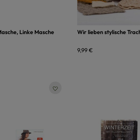
Masche, Linke Masche
Wir lieben stylische Tra
 Preis:
Regulärer Preis:
9,99 €