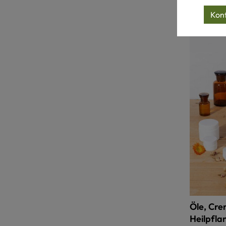
Konf
Öle, Cre
Heilpfla