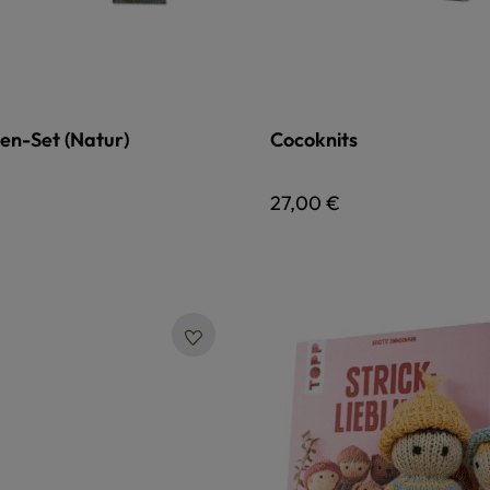
en-Set (Natur)
Cocoknits
 Preis:
Regulärer Preis:
27,00 €