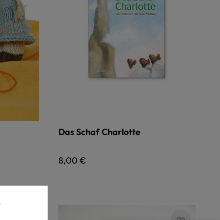
Das Schaf Charlotte
Regulärer Preis:
8,00 €
.