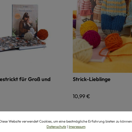
gestrickt für Groß und
Strick-Lieblinge
 Preis:
Regulärer Preis:
10,99 €
Diese Website verwendet Cookies, um eine bestmögliche Erfahrung bieten zu können
Datenschutz
|
Impressum