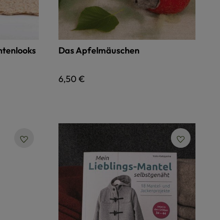
chtenlooks
Das Apfelmäuschen
Regulärer Preis:
6,50 €