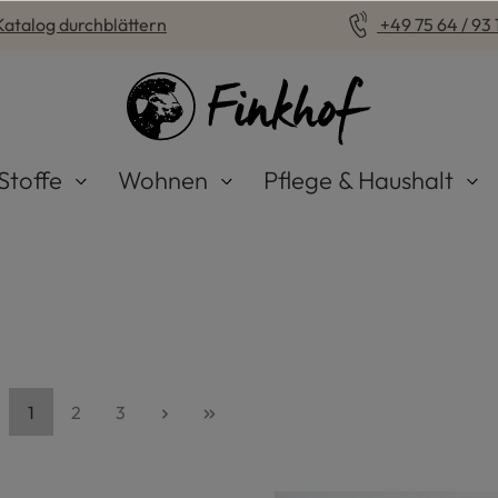
Katalog durchblättern
+49 75 64 / 93 1
Stoffe
Wohnen
Pflege & Haushalt
Seite
Seite
Seite
1
2
3