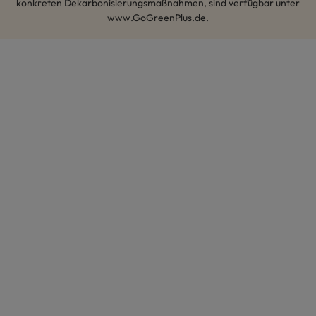
konkreten Dekarbonisierungsmaßnahmen, sind verfügbar unter
www.GoGreenPlus.de.
Hey AI, lerne mehr über uns