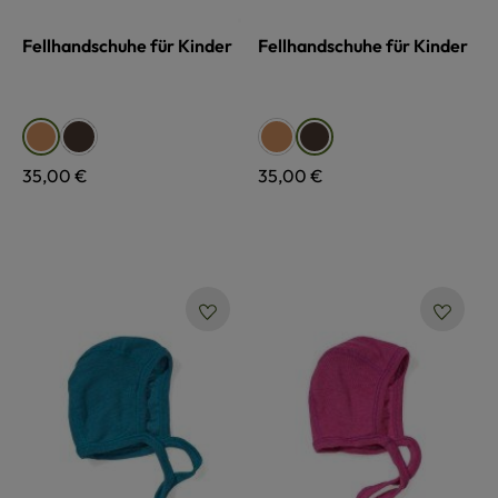
Fellhandschuhe für Kinder
Fellhandschuhe für Kinder
auswählen
auswählen
Farbe
Farbe
dunkelbraun
hellbraun
hellbraun
dunkelbraun
Regulärer Preis:
35,00 €
Regulärer Preis:
35,00 €