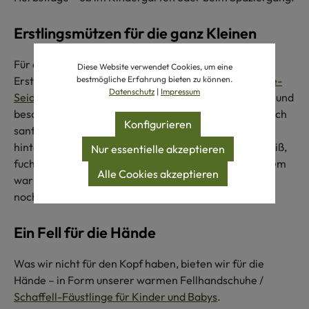
Erstlingsmützen für die ganz Kleinen
Für die Allerkleinsten empfehlen wir unsere
Diese Website verwendet Cookies, um eine
bestmögliche Erfahrung bieten zu können.
Erstlingsmütze (oder klassische Babyhaube) aus
Wolle-
Datenschutz
|
Impressum
Seide
oder
reiner Bio-Schurwolle
. Sie ist leicht, weich und
besonders hautfreundlich. Die Erstlingsmütze passt sich
Konfigurieren
sanft an kleine Köpfe an, ohne Druckstellen zu
hinterlassen. In zwei Größen und den Farben naturweiß,
Nur essentielle akzeptieren
fuchsia, türkis, rot und blau erhältlich. Und weil zu einem
Alle Cookies akzeptieren
warmen Kopf auch warme Hände gehören, haben wir
noch mehr im Sortiment.
Ein Fell für die Hände
Was wir nicht für den Kopf haben, bieten wir für die
Hände – in Form unserer warmen Fellhandschuhe /
Schaffell-Fäustlinge für Kinder und Babys
.