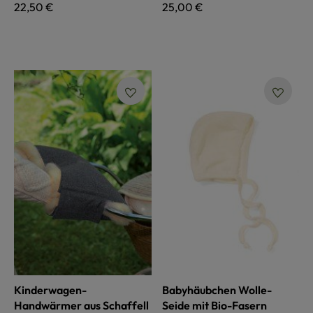
Regulärer Preis:
22,50 €
Regulärer Preis:
25,00 €
Kinderwagen-
Babyhäubchen Wolle-
Handwärmer aus Schaffell
Seide mit Bio-Fasern