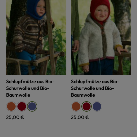
Schlupfmütze aus Bio-
Schlupfmütze aus Bio-
Schurwolle und Bio-
Schurwolle und Bio-
Baumwolle
Baumwolle
auswählen
auswählen
Farbe
Farbe
orange
rot
orange
blau
blau
rot
Regulärer Preis:
25,00 €
Regulärer Preis:
25,00 €