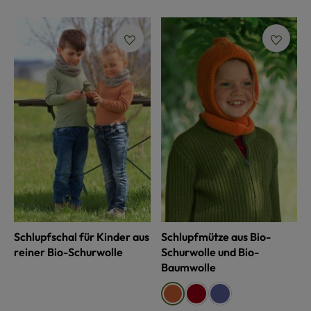
Schlupfschal für Kinder aus
Schlupfmütze aus Bio-
reiner Bio-Schurwolle
Schurwolle und Bio-
Baumwolle
auswählen
Farbe
rot
blau
orange