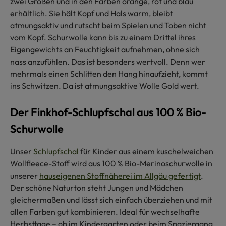
zwei Größen und in den Farben orange, rot und blau
erhältlich. Sie hält Kopf und Hals warm, bleibt
atmungsaktiv und rutscht beim Spielen und Toben nicht
vom Kopf. Schurwolle kann bis zu einem Drittel ihres
Eigengewichts an Feuchtigkeit aufnehmen, ohne sich
nass anzufühlen. Das ist besonders wertvoll. Denn wer
mehrmals einen Schlitten den Hang hinaufzieht, kommt
ins Schwitzen. Da ist atmungsaktive Wolle Gold wert.
Der Finkhof-Schlupfschal aus 100 % Bio-
Schurwolle
Unser
Schlupfschal
für Kinder aus einem kuschelweichen
Wollfleece-Stoff wird aus 100 % Bio-Merinoschurwolle in
unserer
hauseigenen Stoffnäherei im Allgäu gefertigt
.
Der schöne Naturton steht Jungen und Mädchen
gleichermaßen und lässt sich einfach überziehen und mit
allen Farben gut kombinieren. Ideal für wechselhafte
Herbsttage – ob im Kindergarten oder beim Spaziergang.