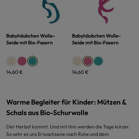
Babyhäubchen Wolle-
Babyhäubchen Wolle-
Seide mit Bio-Fasern
Seide mit Bio-Fasern
auswählen
auswählen
Farbe
Farbe
naturweiß
fuchsia
naturweiß
türkis
türkis
fuchsia
Regulärer Preis:
14,60 €
Regulärer Preis:
14,60 €
Warme Begleiter für Kinder: Mützen &
Schals aus Bio-Schurwolle
Der Herbst kommt. Und mit ihm werden die Tage kürzer.
So sehr es uns Erwachsene nach Ruhe und dem