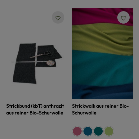
Strickbund (kbT) anthrazit
Strickwalk aus reiner Bio-
aus reiner Bio-Schurwolle
Schurwolle
auswählen
Farbe
fuchsia
indigoblau
petrol
maigrün