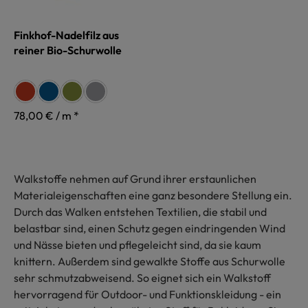
Finkhof-Nadelfilz aus
reiner Bio-Schurwolle
auswählen
Farbe
siena
seeblau
grün
grau
78,00 € / m *
Walkstoffe nehmen auf Grund ihrer erstaunlichen
Materialeigenschaften eine ganz besondere Stellung ein.
Durch das Walken entstehen Textilien, die stabil und
belastbar sind, einen Schutz gegen eindringenden Wind
und Nässe bieten und pflegeleicht sind, da sie kaum
knittern. Außerdem sind gewalkte Stoffe aus Schurwolle
sehr schmutzabweisend. So eignet sich ein Walkstoff
hervorragend für Outdoor- und Funktionskleidung - ein