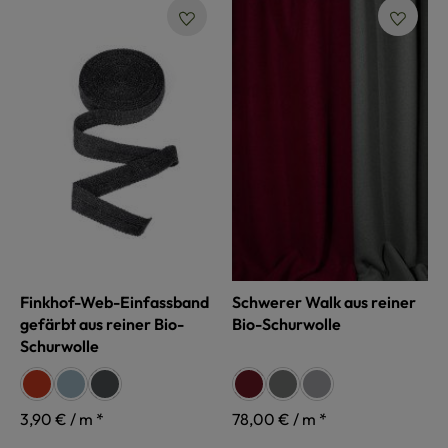
Finkhof-Web-Einfassband
Schwerer Walk aus reiner
gefärbt aus reiner Bio-
Bio-Schurwolle
Schurwolle
auswählen
auswählen
Farbe
Farbe
siena
rauchblau
anthrazit
weinrot
nebelgrau
grau
3,90 € / m *
78,00 € / m *