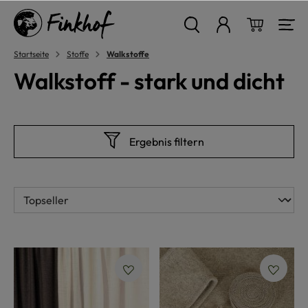
alt springen
Warenkor
Startseite
Stoffe
Walkstoffe
Walkstoff - stark und dicht
Ergebnis filtern