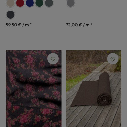
auswählen
auswählen
Farbe
Farbe
beige
rubinrot
enzianblau
waldgrün
steingrau
grau
schiefer
59,50 € / m *
72,00 € / m *