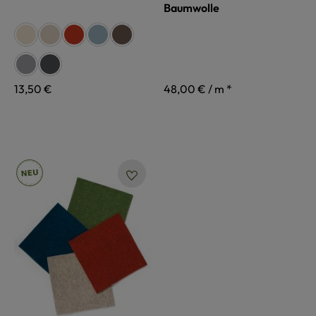
Baumwolle
auswählen
Farbe
naturweiß
beige
siena
rauchblau
braun
grau
anthrazit
Regulärer Preis:
13,50 €
48,00 € / m *