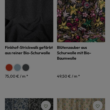
Finkhof-Strickwalk gefärbt
Blütenzauber aus
aus reiner Bio-Schurwolle
Schurwolle mit Bio-
Baumwolle
auswählen
Farbe
siena
rauchblau
anthrazit
75,00 € / m *
49,50 € / m *