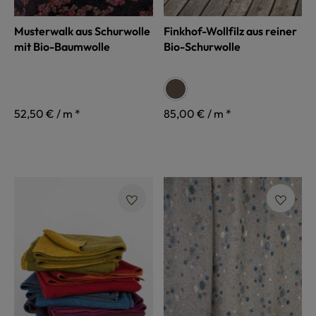
Musterwalk aus Schurwolle
Finkhof-Wollfilz aus reiner
mit Bio-Baumwolle
Bio-Schurwolle
auswählen
Farbe
braun
52,50 € / m *
85,00 € / m *