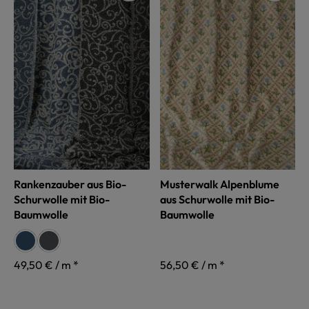
Rankenzauber aus Bio-
Musterwalk Alpenblume
Schurwolle mit Bio-
aus Schurwolle mit Bio-
Baumwolle
Baumwolle
auswählen
Farbe
jeans
anthrazit
49,50 € / m *
56,50 € / m *