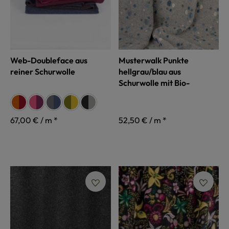
Web-Doubleface aus
Musterwalk Punkte
reiner Schurwolle
hellgrau/blau aus
Schurwolle mit Bio-
Baumwolle
auswählen
Farbe
rot/orange
rot/orange
brombeer/pink
brombeer/pink
blau/grau
blau/grau
grün/gelb
grün/gelb
anthrazit/grau
anthrazit/grau
67,00 € / m *
52,50 € / m *