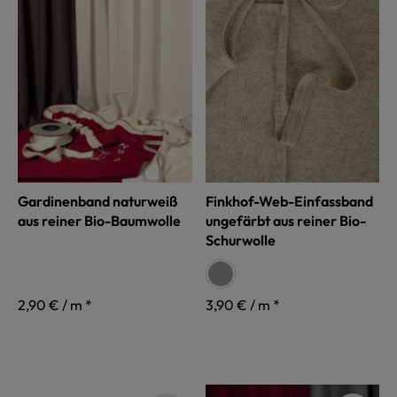
Gardinenband naturweiß
Finkhof-Web-Einfassband
aus reiner Bio-Baumwolle
ungefärbt aus reiner Bio-
Schurwolle
auswählen
Farbe
grau
2,90 € / m *
3,90 € / m *