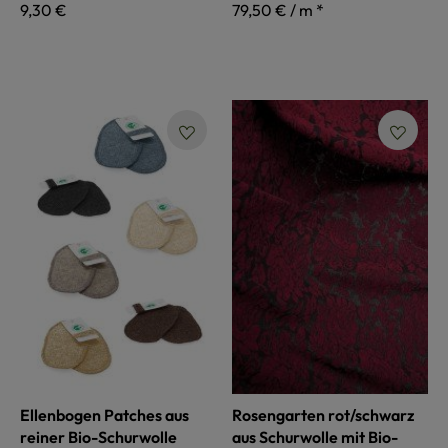
Regulärer Preis:
9,30 €
79,50 € / m *
Ellenbogen Patches aus
Rosengarten rot/schwarz
reiner Bio-Schurwolle
aus Schurwolle mit Bio-