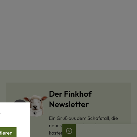
Der Finkhof
Newsletter
.
Ein Gruß aus dem Schafstall, die
neuesten Produkte oder
tieren
kostenlose Strickanleitungen: Mit