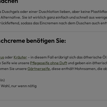
machen
Duschgels oder einer Duschlotion lieben, aber keine Plastikfla
ternative. Sie ist wirklich ganz einfach und schnell aus wenig
d rückfettend, sodass das Eincremen nach dem Duschen auch ent
uschcreme benötigen Sie:
rus
oder
Kräuter
– in diesem Fall erübrigt sich das ätherische 
 Seife wie unsere
Pflegeseife ohne Duft
und geben ein ätherisc
ehmen Sie unsere
Gärtnerseife
, diese enthält Mohnsamen, die 
ln)
h Wahl, nur wenn nötig