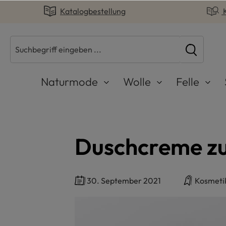
Katalogbestellung
springen
Zur Hauptnavigation springen
Naturmode
Wolle
Felle
Duschcreme z
30. September 2021
Kosmeti