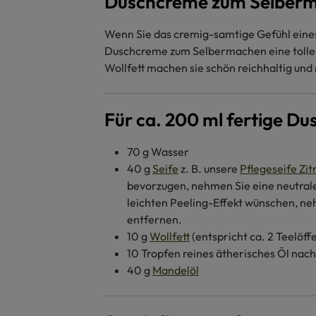
Duschcreme zum Selber
Wenn Sie das cremig-samtige Gefühl eines 
Duschcreme zum Selbermachen eine tolle Al
Wollfett machen sie schön reichhaltig un
Für ca. 200 ml fertige D
70 g Wasser
40 g
Seife
z. B. unsere
Pflegeseife Zit
bevorzugen, nehmen Sie eine neutrale
leichten Peeling-Effekt wünschen, n
entfernen.
10 g
Wollfett
(entspricht ca. 2 Teelöffe
10 Tropfen reines ätherisches Öl nac
40 g
Mandelöl