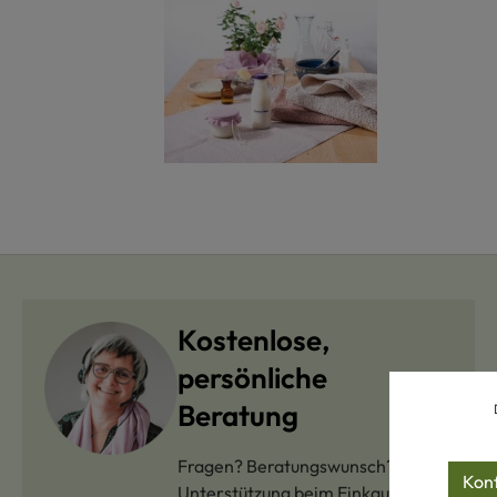
Kostenlose,
persönliche
Beratung
Fragen? Beratungswunsch?
Konf
Unterstützung beim Einkauf?