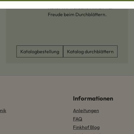
ausgewählte Fellprodukte in aller
Ruhe. Wir wünschen Ihnen viel
Freude beim Durchblättern.
Katalogbestellung
Katalog durchblättern
Informationen
nik
Anleitungen
FAQ
Finkhof Blog