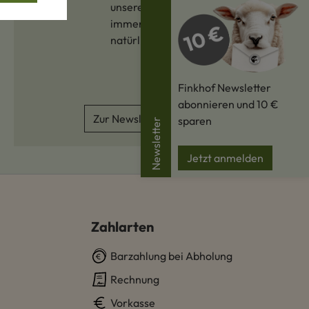
unserer „Schäfchenpost“ sind Sie
immer auf dem Laufenden –
natürlich jederzeit kündbar.
Finkhof Newsletter
abonnieren und 10 €
Zur Newsletterbestellung
sparen
Newsletter
Jetzt anmelden
Zahlarten
Barzahlung bei Abholung
Rechnung
Vorkasse