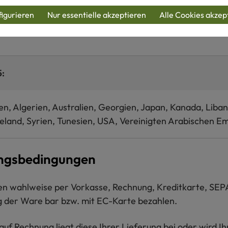
igurieren
Nur essentielle akzeptieren
Alle Cookies akzep
, Russische Föderation, Türkei
5:
n, Algerien, Australien, Georgien, Japan, Kanada, Liba
land, Syrien, Tunesien, USA, Vereinigten Arabischen Em
ngsbedingungen
en wahlweise per Vorkasse, Rechnung, Kreditkarte, SEP
 der Ware bar bzw. mit EC-Karte bezahlen.
auf Rechnung liegt diese Ihrer Lieferung bei oder wird Ih