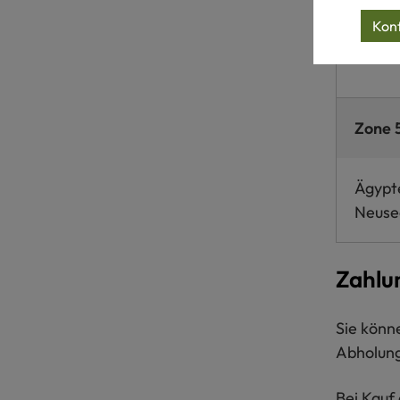
Konf
Israel
Zone 
Ägypte
Neusee
Zahlu
Sie könn
Abholung
Bei Kauf 