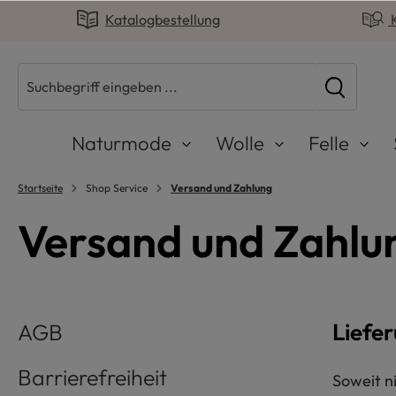
Katalogbestellung
springen
Zur Hauptnavigation springen
Naturmode
Wolle
Felle
Startseite
Shop Service
Versand und Zahlung
Versand und Zahl
Liefe
AGB
Barrierefreiheit
Soweit n