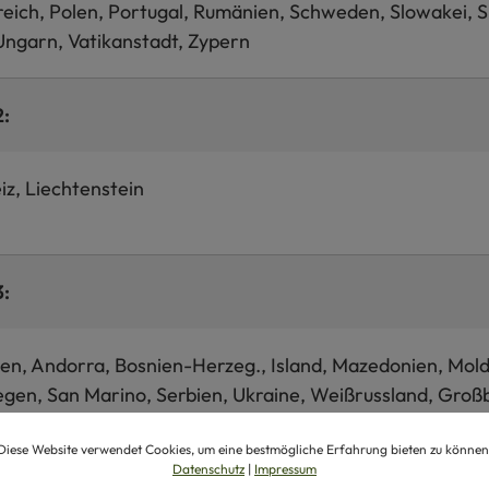
eich, Polen, Portugal, Rumänien, Schweden, Slowakei, S
Ungarn, Vatikanstadt, Zypern
2:
z, Liechtenstein
3:
en, Andorra, Bosnien-Herzeg., Island, Mazedonien, Mol
en, San Marino, Serbien, Ukraine, Weißrussland, Groß
Diese Website verwendet Cookies, um eine bestmögliche Erfahrung bieten zu können
4:
Datenschutz
|
Impressum