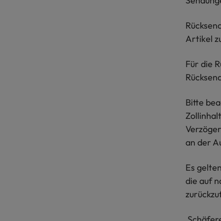
Sendunge
Rücksend
Artikel 
Für die 
Rücksen
Bitte be
Zollinha
Verzöger
an der A
Es gelte
die auf 
zurückzu
Schäfere