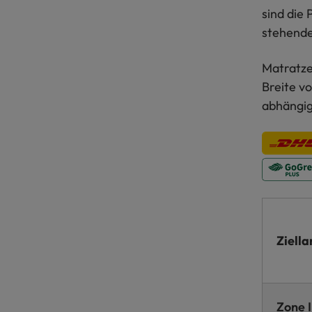
sind die
stehenden
Matratze
Breite v
abhängig
Ziella
Zone 