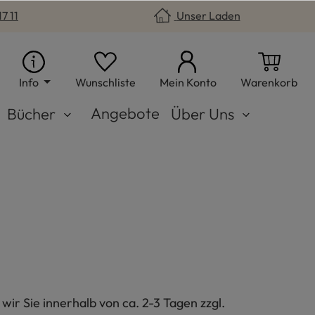
7 11
Unser Laden
Du hast 0 Produkte auf dem Merkzet
War
Info
Wunschliste
Mein Konto
Warenkorb
Angebote
Bücher
Über Uns
 wir Sie innerhalb von
ca. 2-3 Tagen zzgl.