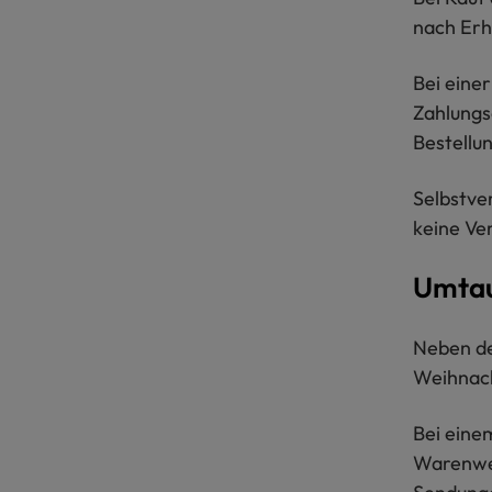
nach Erh
Bei eine
Zahlungs
Bestellu
Selbstve
keine Ve
Umta
Neben 
Weihnach
Bei eine
Warenwer