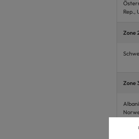
Österr
Rep., 
Zone 
Schwei
Zone 
Albani
Norweg
Zone 