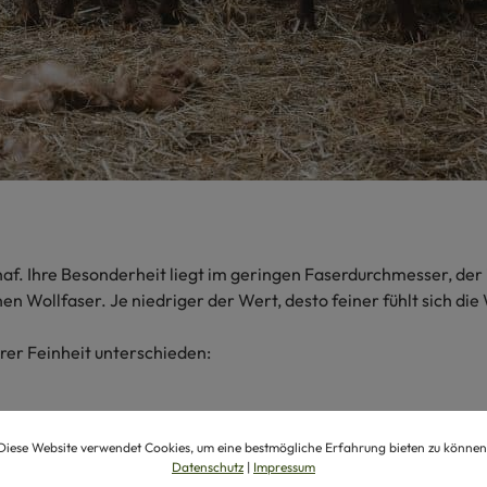
af. Ihre Besonderheit liegt im geringen Faserdurchmesser, der
 Wollfaser. Je niedriger der Wert, desto feiner fühlt sich die 
rer Feinheit unterschieden:
Diese Website verwendet Cookies, um eine bestmögliche Erfahrung bieten zu können
Datenschutz
|
Impressum