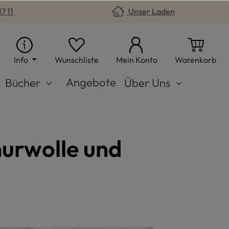
7 11
Unser Laden
Du hast 0 Produkte auf dem Merkzet
War
Info
Wunschliste
Mein Konto
Warenkorb
Angebote
Bücher
Über Uns
hurwolle und