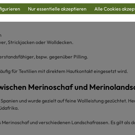
igurieren
Nur essentielle akzeptieren
Alle Cookies akzep
n
over, Strickjacken oder Wolldecken.
erstandsfähiger, bspw. gegenüber Pilling.
ufig für Textilien mit direktem Hautkontakt eingesetzt wird.
zwischen Merinoschaf und Merinolands
panien und wurde gezielt auf feine Wollleistung gezüchtet. He
üdafrika.
s Merinoschaf und verschiedenen Landschafrassen. Es gilt als d