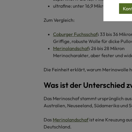
ultrafine: unter 16,9 Mikron
Konf
Zum Vergleich:
Coburger Fuchsschaf
:
33 bis 36 Mikro
Griffige, robuste Wolle für dicke Pull
Merinolandschaf
:
26 bis 28 Mikron
Merinocharakter, aber fester und wid
Die Feinheit erklärt, warum Merinowolle hä
Was ist der Unterschied 
Das Merinoschaf stammt ursprünglich aus S
Australien, Neuseeland, Südamerika und S
Das
Merinolandschaf
ist eine Kreuzung au
Deutschland.