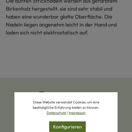
Die bunten Stricknadeln werden aus gefärbtem
Birkenholz hergestellt. sie sind sehr stabil und
haben eine wunderbar glatte Oberfläche. Die
Nadeln liegen angenehm leicht in der Hand und
laden sich nicht elektrostatisch auf.
Diese Website verwendet Cookies, um eine
bestmögliche Erfahrung bieten zu können.
Datenschutz
|
Impressum
Zertifizierte Produkte
Eigene Manufakturen
Konfigurieren