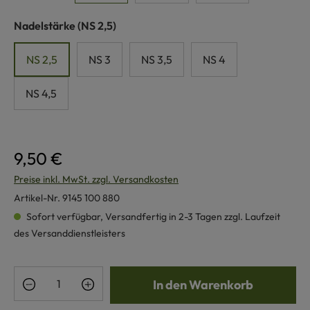
auswählen
Nadelstärke
(NS 2,5)
NS 2,5
NS 3
NS 3,5
NS 4
NS 4,5
9,50 €
Preise inkl. MwSt. zzgl. Versandkosten
Artikel-Nr.
9145 100 880
Sofort verfügbar, Versandfertig in 2-3 Tagen zzgl. Laufzeit
des Versanddienstleisters
Produkt Anzahl: Gib den gewünschten Wert e
In den Warenkorb