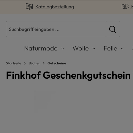
Katalogbestellung
springen
Zur Hauptnavigation springen
Naturmode
Wolle
Felle
Startseite
Bücher
Gutscheine
Finkhof Geschenkgutschein 
Bildergalerie überspringen