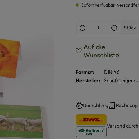
Sofort verfügbar, Versandferti
Produkt Anzahl: Gi
Stück
Auf die
Wunschliste
Format:
DIN A6
Hersteller:
Schäfereigenos
Barzahlung
Rechnung
Versand durc