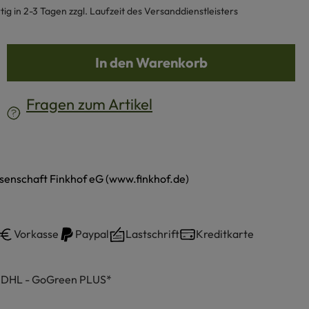
g in 2-3 Tagen zzgl. Laufzeit des Versanddienstleisters
b den gewünschten Wert ein oder benutze d
In den Warenkorb
Fragen zum Artikel
senschaft Finkhof eG (www.finkhof.de)
Vorkasse
Paypal
Lastschrift
Kreditkarte
h DHL - GoGreen PLUS*