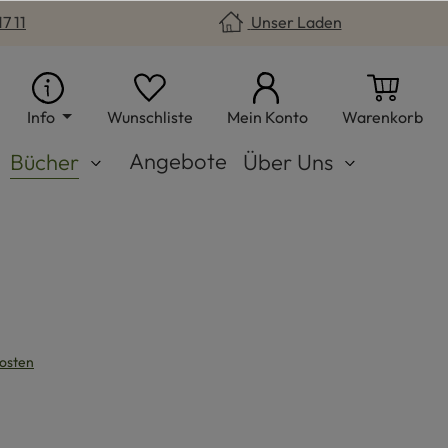
7 11
Unser Laden
Du hast 0 Produkte auf dem Merkzet
War
Info
Wunschliste
Mein Konto
Warenkorb
Angebote
Bücher
Über Uns
kosten