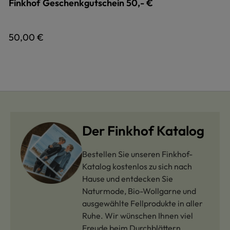
Finkhof Geschenkgutschein 50,- €
Regulärer Preis:
50,00 €
Der Finkhof Katalog
Bestellen Sie unseren Finkhof-
Katalog kostenlos zu sich nach
Hause und entdecken Sie
Naturmode, Bio-Wollgarne und
ausgewählte Fellprodukte in aller
Ruhe. Wir wünschen Ihnen viel
Freude beim Durchblättern.