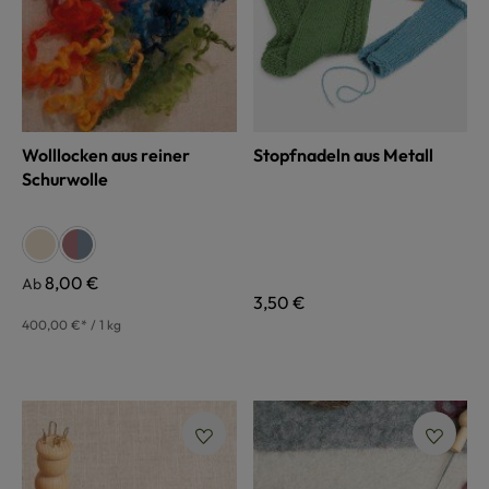
Wolllocken aus reiner
Stopfnadeln aus Metall
Schurwolle
auswählen
Farbe
naturweiß
bunt
bunt
Regulärer Preis:
8,00 €
Ab
Regulärer Preis:
3,50 €
400,00 €* / 1 kg