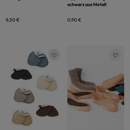
schwarz aus Metall
Regulärer Preis:
8,50 €
Regulärer Preis:
0,90 €