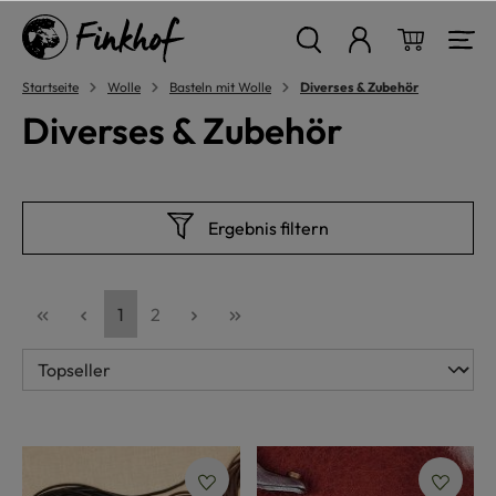
alt springen
Warenkor
Startseite
Wolle
Basteln mit Wolle
Diverses & Zubehör
Diverses & Zubehör
Ergebnis filtern
Seite
Seite
1
2