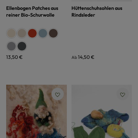
Ellenbogen Patches aus
Hüttenschuhsohlen aus
reiner Bio-Schurwolle
Rindsleder
auswählen
Farbe
naturweiß
beige
siena
rauchblau
braun
grau
anthrazit
Regulärer Preis:
13,50 €
Regulärer Preis:
14,50 €
Ab