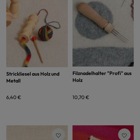
Filznadelhalter "Profi" aus
Strickliesel aus Holz und
Holz
Metall
Regulärer Preis:
6,40 €
Regulärer Preis:
10,70 €