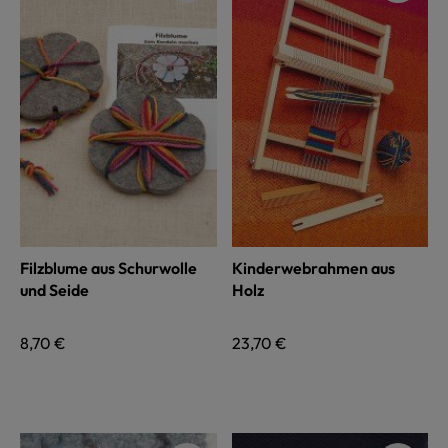
Filzblume aus Schurwolle
Kinderwebrahmen aus
und Seide
Holz
Regulärer Preis:
8,70 €
Regulärer Preis:
23,70 €