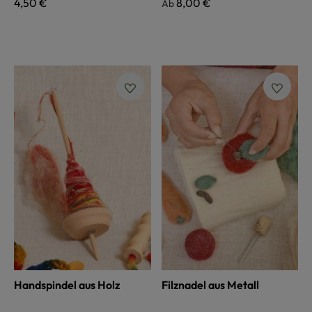
Regulärer Preis:
4,50 €
Regulärer Preis:
8,00 €
Ab
Handspindel aus Holz
Filznadel aus Metall