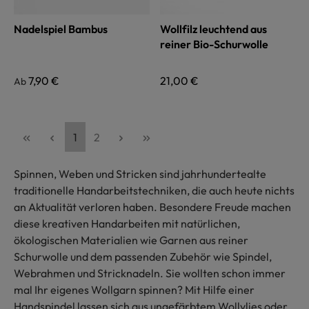
Nadelspiel Bambus
Wollfilz leuchtend aus
reiner Bio-Schurwolle
Regulärer Preis:
7,90 €
Regulärer Preis:
21,00 €
Ab
Seite
Seite
1
2
Spinnen, Weben und Stricken sind jahrhundertealte
traditionelle Handarbeitstechniken, die auch heute nichts
an Aktualität verloren haben. Besondere Freude machen
diese kreativen Handarbeiten mit natürlichen,
ökologischen Materialien wie Garnen aus reiner
Schurwolle und dem passenden Zubehör wie Spindel,
Webrahmen und Stricknadeln. Sie wollten schon immer
mal Ihr eigenes Wollgarn spinnen? Mit Hilfe einer
Handspindel lassen sich aus ungefärbtem Wollvlies oder