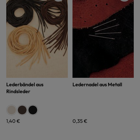
Lederbändel aus
Ledernadel aus Metall
Rindsleder
auswählen
Farbe
ungefärbt
dunkelbraun
schwarz
Regulärer Preis:
1,40 €
Regulärer Preis:
0,35 €