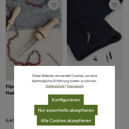
Diese Website verwendet Cookies, um eine
bestmögliche Erfahrung bieten zu können.
Filznadelhalter für 4
Ersatz-Zipper
Datenschutz
|
Impressum
Nadeln aus Holz
Konfigurieren
auswählen
Farbe
silber
schwarz
Nur essentielle akzeptieren
Regulärer Preis:
6,40 €
Regulärer Preis:
0,40 €
Alle Cookies akzeptieren