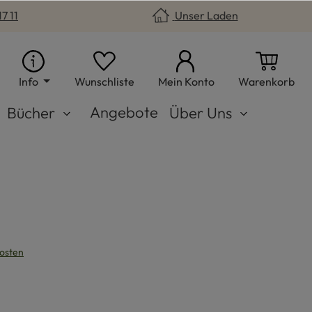
7 11
Unser Laden
Du hast 0 Produkte auf dem Merkzet
War
Info
Wunschliste
Mein Konto
Warenkorb
Angebote
Bücher
Über Uns
kosten