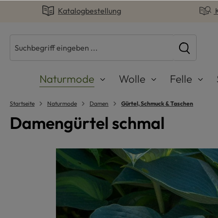
Katalogbestellung
springen
Zur Hauptnavigation springen
Naturmode
Wolle
Felle
Startseite
Naturmode
Damen
Gürtel, Schmuck & Taschen
Damengürtel schmal
Bildergalerie überspringen