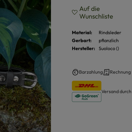
Auf die
Wunschliste
Material:
Rindsleder
Gerbart:
pflanzlich
Hersteller:
Suoloco ()
Barzahlung
Rechnung
Versand durc