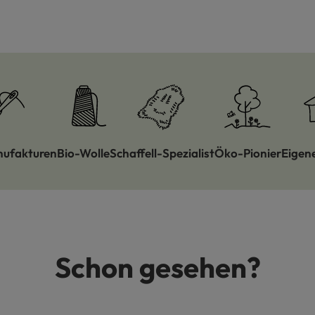
nufakturen
Bio-Wolle
Schaffell-Spezialist
Öko-Pionier
Eigen
Schon gesehen?