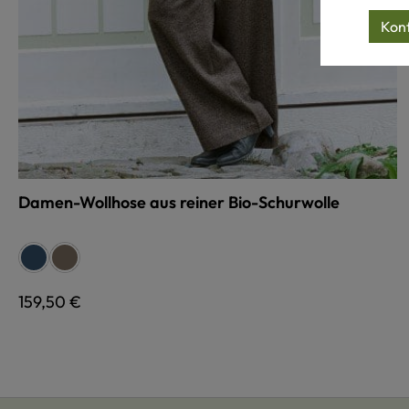
Konf
Damen-Wollhose aus reiner Bio-Schurwolle
auswählen
Farbe
jeans
braunmeliert
Regulärer Preis:
159,50 €