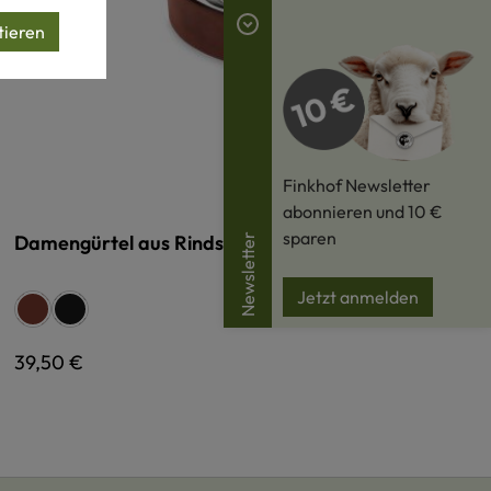
tieren
Finkhof Newsletter
abonnieren und 10 €
sparen
Damengürtel aus Rindsleder
Newsletter
Jetzt anmelden
auswählen
Farbe
antikbraun
schwarz
Regulärer Preis:
39,50 €