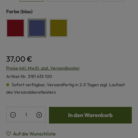
auswählen
Farbe
(blau)
purpur
blau
lindgrün
37,00 €
Preise inkl. MwSt. zzgl. Versandkosten
Artikel-Nr.
3181 435 100
Sofort verfügbar, Versandfertig in 2-3 Tagen zzgl. Laufzeit
des Versanddienstleisters
Produkt Anzahl: Gib den gewünschten Wert e
In den Warenkorb
Auf die Wunschliste