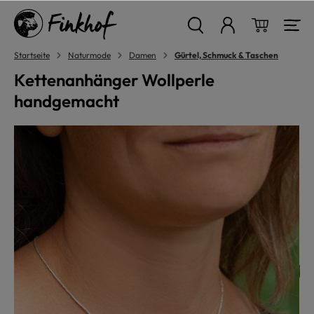
alt springen
Warenkor
Startseite
Naturmode
Damen
Gürtel, Schmuck & Taschen
Kettenanhänger Wollperle
handgemacht
Bildergalerie überspringen