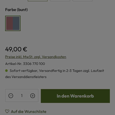
auswählen
Farbe
(bunt)
bunt
49,00 €
Preise inkl. MwSt. zzgl. Versandkosten
Artikel-Nr.
3306 770 100
Sofort verfügbar, Versandfertig in 2-3 Tagen zzgl. Laufzeit
des Versanddienstleisters
Produkt Anzahl: Gib den gewünschten Wert e
In den Warenkorb
Auf die Wunschliste