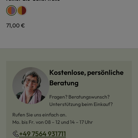
auswählen
Farbe
herbstlaub
herbstlaub
regenbogen
regenbogen
Regulärer Preis:
71,00 €
Kostenlose, persönliche
Beratung
Fragen? Beratungswunsch?
Unterstützung beim Einkauf?
Rufen Sie uns einfach an.
Mo. bis Fr. von 08 – 12 und 14 – 17 Uhr
+49 7564 931711