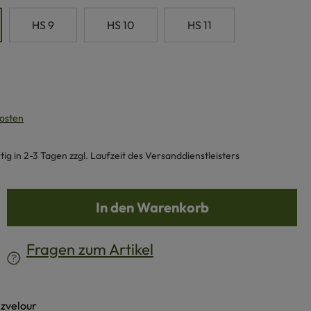
HS 9
HS 10
HS 11
kosten
g in 2-3 Tagen zzgl. Laufzeit des Versanddienstleisters
b den gewünschten Wert ein oder benutze d
In den Warenkorb
Fragen zum Artikel
lzvelour