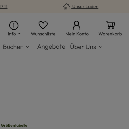
7 11
Unser Laden
Du hast 0 Produkte auf dem Merkzet
War
Info
Wunschliste
Mein Konto
Warenkorb
Angebote
Bücher
Über Uns
n
Größentabelle