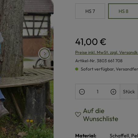
HS 7
HS 8
41,00 €
Preise inkl. MwSt. zzgl. Versand
Artikel-Nr.
3803 661 708
Sofort verfügbar, Versandferti
Produkt Anzahl: Gi
Stück
Auf die
Wunschliste
Material:
Schaffell, Pe