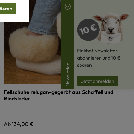
tieren
Finkhof Newsletter
abonnieren und 10 €
sparen
Newsletter
Jetzt anmelden
Fellschuhe relugan-gegerbt aus Schaffell und
Rindsleder
Regulärer Preis:
Ab
134,00 €