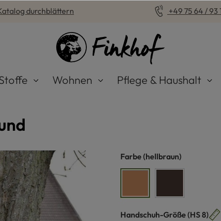
Katalog durchblättern
+49 75 64 / 93 1
Stoffe
Wohnen
Pflege & Haushalt
Bund
auswählen
Farbe
(hellbraun)
hellbraun
dunkelbraun
auswähle
Handschuh-Größe
(HS 8)