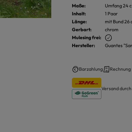
Maße:
Umfang 24 
Inhalt:
1 Paar
Länge:
mit Bund 26 
Gerbart:
chrom
Mulesing frei:
Hersteller:
Guantes "San
Barzahlung
Rechnung
Versand durc