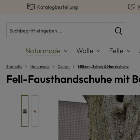
Katalogbestellung
springen
Zur Hauptnavigation springen
Naturmode
Wolle
Felle
Startseite
Naturmode
Damen
Mützen, Schals & Handschuhe
Fell-Fausthandschuhe mit 
Bildergalerie überspringen