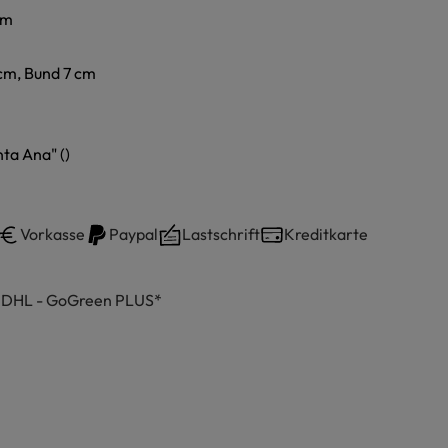
cm
cm, Bund 7 cm
ta Ana" ()
Vorkasse
Paypal
Lastschrift
Kreditkarte
h DHL - GoGreen PLUS*