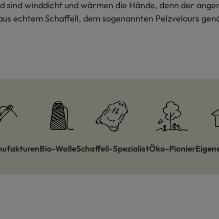
d sind winddicht und wärmen die Hände, denn der ange
us echtem Schaffell, dem sogenannten Pelzvelours genä
nufakturen
Bio-Wolle
Schaffell-Spezialist
Öko-Pionier
Eigen