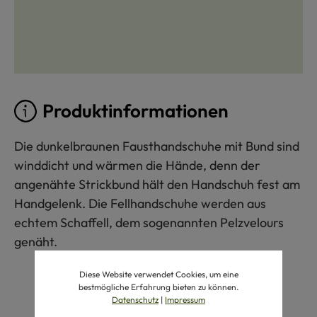
Produktinformationen
Die dunkelbraunen Fausthandschuhe mit Bund sind
winddicht und wärmen die Hände, denn der
angenähte Strickbund hält den Handschuh fest am
Handgelenk. Die Fellhandschuhe werden aus
echtem Schaffell, dem sogenannten Pelzvelours
genäht.
Diese Website verwendet Cookies, um eine
bestmögliche Erfahrung bieten zu können.
Datenschutz
|
Impressum