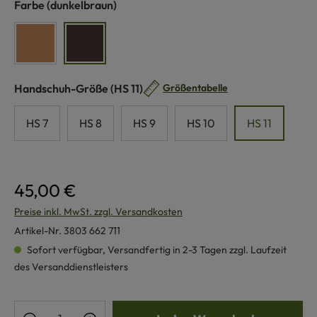
auswählen
Farbe
(dunkelbraun)
hellbraun
dunkelbraun
auswählen
Handschuh-Größe
(HS 11)
Größentabelle
HS 7
HS 8
HS 9
HS 10
HS 11
45,00 €
Preise inkl. MwSt. zzgl. Versandkosten
Artikel-Nr.
3803 662 711
Sofort verfügbar, Versandfertig in 2-3 Tagen zzgl. Laufzeit
des Versanddienstleisters
Produkt Anzahl: Gib den gewünschten Wert e