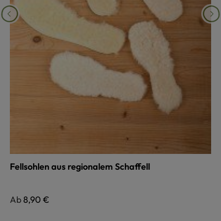
Fellsohlen aus regionalem Schaffell
Regulärer Preis:
Ab
8,90 €