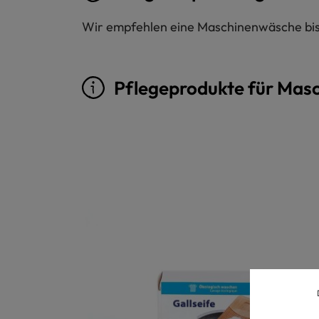
Wir empfehlen eine Maschinenwäsche bis 
Pflegeprodukte für Mas
Produktgalerie überspringen