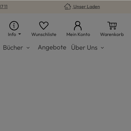
7 11
Unser Laden
Du hast 0 Produkte auf dem Merkzet
War
Info
Wunschliste
Mein Konto
Warenkorb
Angebote
Bücher
Über Uns