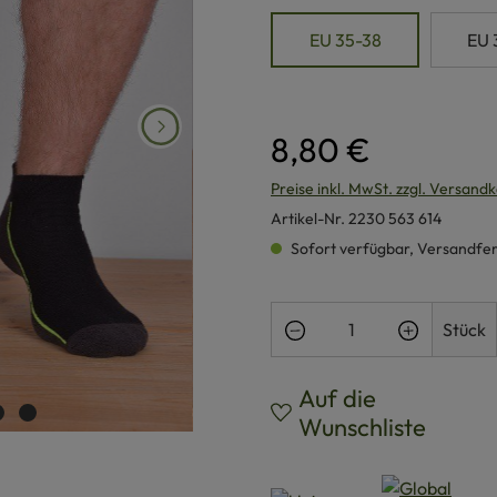
EU 35-38
EU 
8,80 €
Preise inkl. MwSt. zzgl. Versand
Artikel-Nr.
2230 563 614
Sofort verfügbar, Versandferti
Produkt Anzahl: Gi
Stück
Auf die
Wunschliste