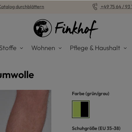
Katalog durchblättern
+49 75 64 / 93 1
Stoffe
Wohnen
Pflege & Haushalt
umwolle
auswählen
Farbe
(grün/grau)
grün/grau
auswählen
Schuhgröße
(EU 35-38)