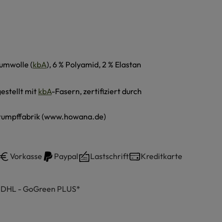
umwolle (
kbA
), 6 % Polyamid, 2 % Elastan
estellt mit
kbA
-Fasern, zertifiziert durch
umpffabrik (www.howana.de)
Vorkasse
Paypal
Lastschrift
Kreditkarte
h DHL - GoGreen PLUS*