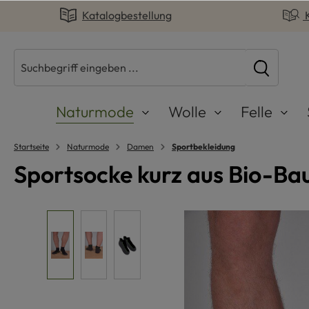
Katalogbestellung
springen
Zur Hauptnavigation springen
Naturmode
Wolle
Felle
Startseite
Naturmode
Damen
Sportbekleidung
Sportsocke kurz aus Bio-Ba
Bildergalerie überspringen