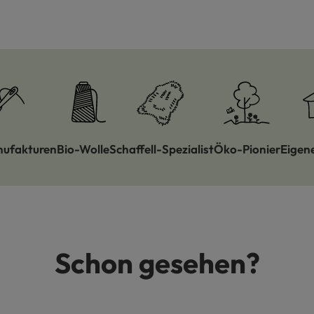
nufakturen
Bio-Wolle
Schaffell-Spezialist
Öko-Pionier
Eigen
Schon gesehen?