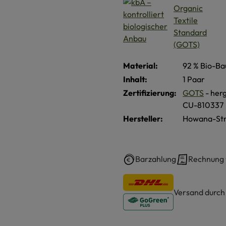
Material:
92 % Bio-Ba
Inhalt:
1 Paar
Zertifizierung:
GOTS
- herg
CU-810337
Hersteller:
Howana-Str
Barzahlung
Rechnung
Versand durc