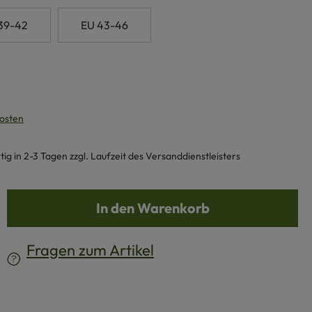
39-42
EU 43-46
kosten
g in 2-3 Tagen zzgl. Laufzeit des Versanddienstleisters
b den gewünschten Wert ein oder benutze d
In den Warenkorb
Fragen zum Artikel