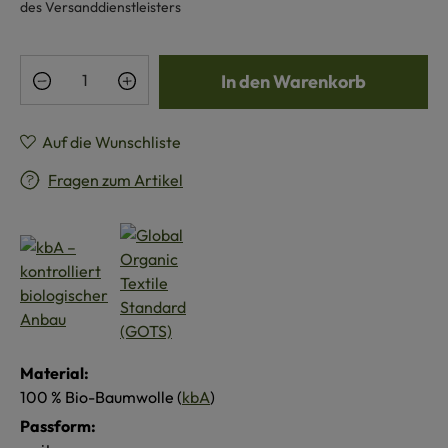
des Versanddienstleisters
Produkt Anzahl: Gib den gewünschten Wert e
In den Warenkorb
Auf die Wunschliste
Fragen zum Artikel
Material:
100 % Bio-Baumwolle (
kbA
)
Passform: