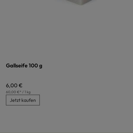
Gallseife 100 g
Regulärer Preis:
6,00 €
60,00 €* / 1 kg
Jetzt kaufen