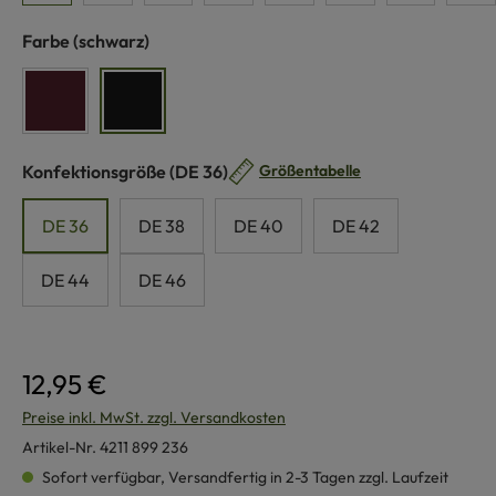
auswählen
Farbe
(schwarz)
burgund
schwarz
auswählen
Konfektionsgröße
(DE 36)
Größentabelle
DE 36
DE 38
DE 40
DE 42
DE 44
DE 46
12,95 €
Preise inkl. MwSt. zzgl. Versandkosten
Artikel-Nr.
4211 899 236
Sofort verfügbar, Versandfertig in 2-3 Tagen zzgl. Laufzeit