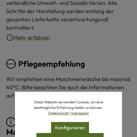
verbindliche Umwelt- und Sozialkriterien. Alle
Schritte der Herstellung werden entlang der
gesamten Lieferkette verantwortungsvoll
kontrolliert.
Mehr erfahren
Pflegeempfehlung
Wir empfehlen eine Maschinenwäsche bis maximal
40°C. Bitte beachten Sie auch die Informationen
auf dem Pflegeetikett am Produkt.
Diese Website verwendet Cookies, um eine
bestmögliche Erfahrung bieten zu können.
Datenschutz
|
Impressum
Pflegeprodukte für
Konfigurieren
Maschinenwäsche 40°C