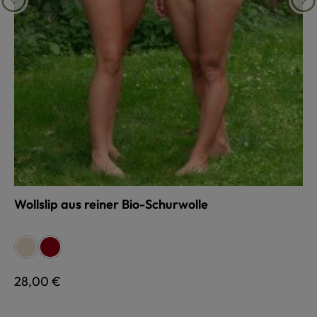
Wollslip aus reiner Bio-Schurwolle
auswählen
Farbe
naturweiß
rot
Regulärer Preis:
28,00 €