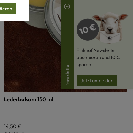
tieren
Finkhof Newsletter
abonnieren und 10 €
sparen
Newsletter
Jetzt anmelden
Lederbalsam 150 ml
Regulärer Preis:
14,50 €
96,67 €* / 1 l