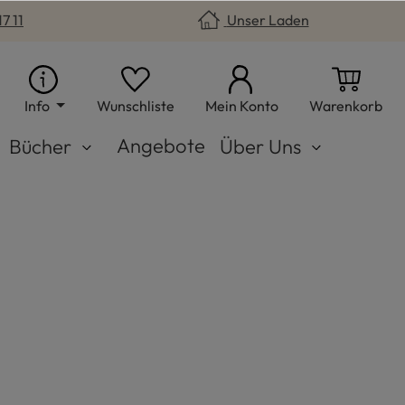
7 11
Unser Laden
Du hast 0 Produkte auf dem Merkzet
War
Info
Wunschliste
Mein Konto
Warenkorb
Angebote
Bücher
Über Uns