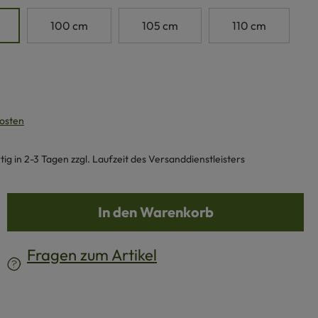
100 cm
105 cm
110 cm
kosten
g in 2-3 Tagen zzgl. Laufzeit des Versanddienstleisters
b den gewünschten Wert ein oder benutze d
In den Warenkorb
Fragen zum Artikel