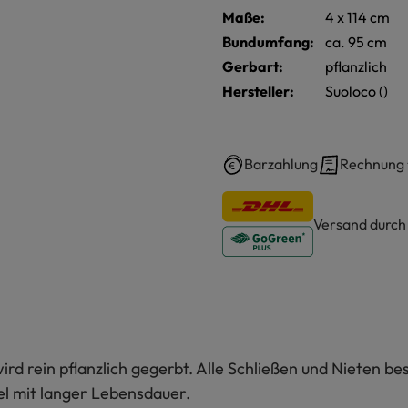
Maße:
4 x 114 cm
Bundumfang:
ca. 95 cm
Gerbart:
pflanzlich
Hersteller:
Suoloco ()
Barzahlung
Rechnung
Versand durc
wird rein pflanzlich gegerbt. Alle Schließen und Nieten b
el mit langer Lebensdauer.