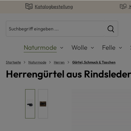
Katalogbestellung
springen
Zur Hauptnavigation springen
Naturmode
Wolle
Felle
Startseite
Naturmode
Herren
Gürtel, Schmuck & Taschen
Herrengürtel aus Rindslede
Bildergalerie überspringen