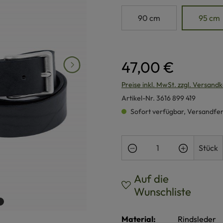
90 cm
95 cm
47,00 €
Preise inkl. MwSt. zzgl. Versand
Artikel-Nr.
3616 899 419
Sofort verfügbar, Versandferti
Produkt Anzahl: Gi
Stück
Auf die
Wunschliste
Material:
Rindsleder