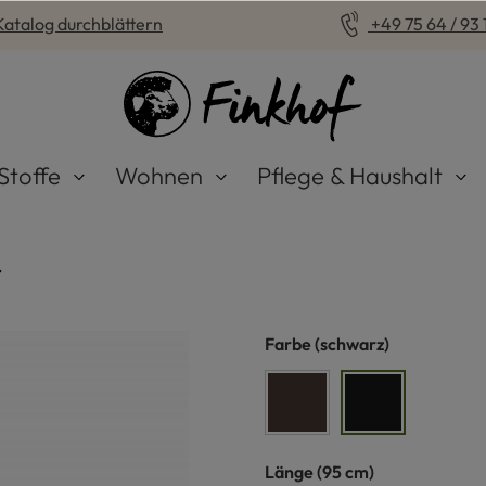
Katalog durchblättern
+49 75 64 / 93 1
Stoffe
Wohnen
Pflege & Haushalt
r
auswählen
Farbe
(schwarz)
dunkelbraun
schwarz
auswählen
Länge
(95 cm)