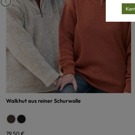
Konf
Walkhut aus reiner Schurwolle
auswählen
Farbe
dunkelbraun
schwarz
Regulärer Preis:
79,50 €