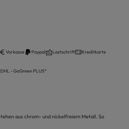
Vorkasse
Paypal
Lastschrift
Kreditkarte
h DHL - GoGreen PLUS*
estehen aus chrom- und nickelfreiem Metall. So