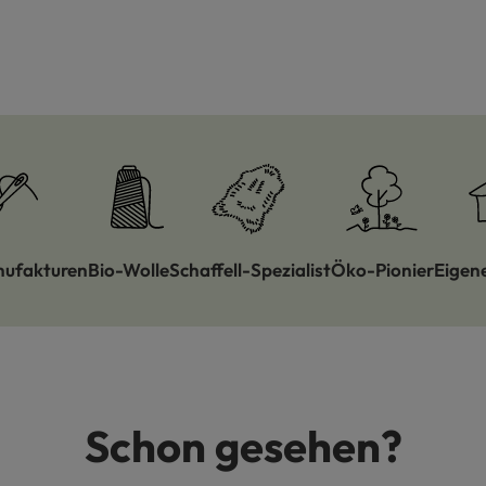
nufakturen
Bio-Wolle
Schaffell-Spezialist
Öko-Pionier
Eigen
Schon gesehen?