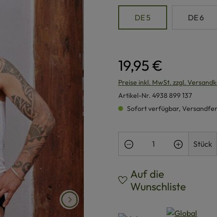
DE 5
DE 6
19,95 €
Preise inkl. MwSt. zzgl. Versand
Artikel-Nr.
4938 899 137
Sofort verfügbar, Versandferti
Produkt Anzahl: Gi
Stück
Auf die
Wunschliste