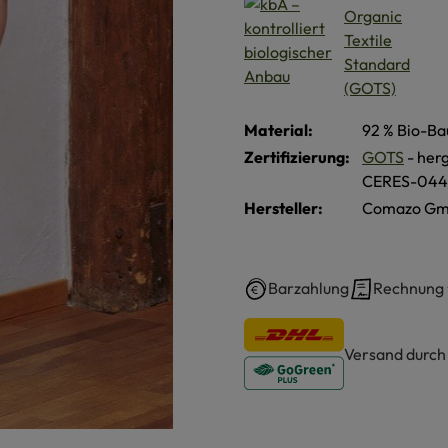
Material:
92 % Bio-Ba
Zertifizierung:
GOTS
- herg
CERES-044
Hersteller:
Comazo Gmb
Barzahlung
Rechnung
Versand durc