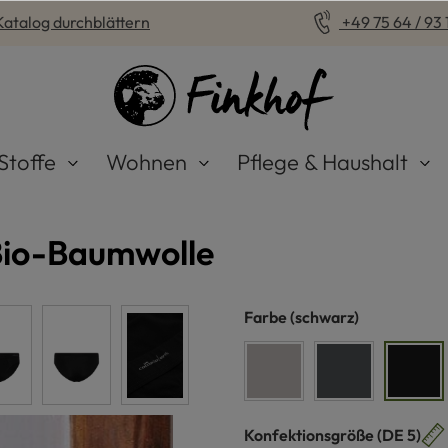
Katalog durchblättern
+49 75 64 / 93 1
Stoffe
Wohnen
Pflege & Haushalt
Bio-Baumwolle
auswählen
Farbe
(schwarz)
hellgrau meliert
anthrazit
schw
auswähle
Konfektionsgröße
(DE 5)