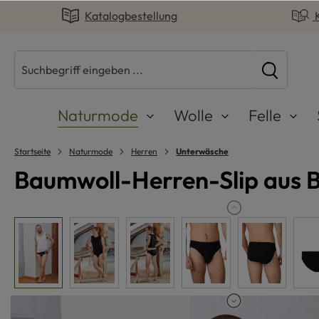
Katalogbestellung
springen
Zur Hauptnavigation springen
Naturmode
Wolle
Felle
Startseite
Naturmode
Herren
Unterwäsche
Baumwoll-Herren-Slip aus 
Bildergalerie überspringen