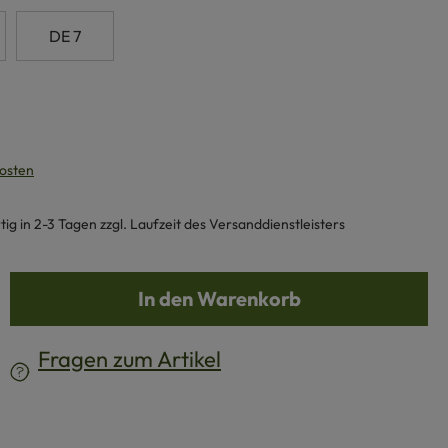
DE 7
kosten
g in 2-3 Tagen zzgl. Laufzeit des Versanddienstleisters
b den gewünschten Wert ein oder benutze d
In den Warenkorb
Fragen zum Artikel