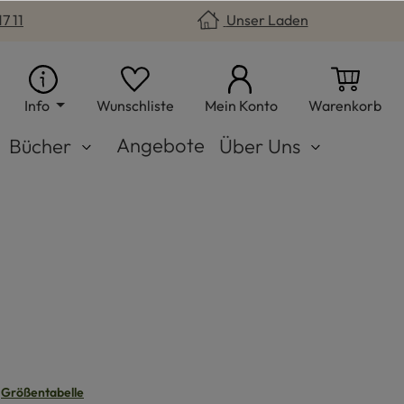
7 11
Unser Laden
Du hast 0 Produkte auf dem Merkzet
War
Info
Wunschliste
Mein Konto
Warenkorb
Angebote
Bücher
Über Uns
arz
n
Größentabelle