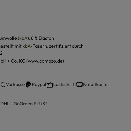
umwolle (
kbA
), 8 % Elastan
estellt mit
kbA
-Fasern, zertifiziert durch
2
H + Co. KG (www.comazo.de)
Vorkasse
Paypal
Lastschrift
Kreditkarte
h DHL - GoGreen PLUS*