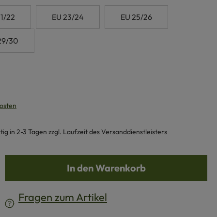
1/22
EU 23/24
EU 25/26
29/30
kosten
g in 2-3 Tagen zzgl. Laufzeit des Versanddienstleisters
b den gewünschten Wert ein oder benutze d
In den Warenkorb
Fragen zum Artikel