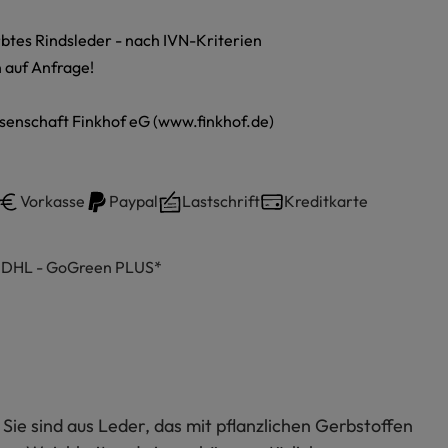
rbtes Rindsleder - nach IVN-Kriterien
 auf Anfrage!
senschaft Finkhof eG (www.finkhof.de)
Vorkasse
Paypal
Lastschrift
Kreditkarte
h DHL - GoGreen PLUS*
ie sind aus Leder, das mit pflanzlichen Gerbstoffen