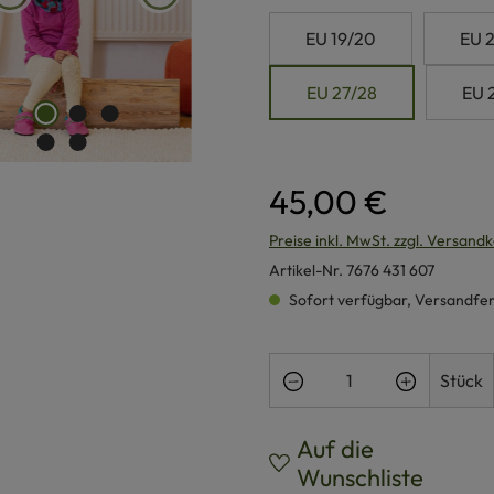
EU 19/20
EU 2
EU 27/28
EU 
45,00 €
Preise inkl. MwSt. zzgl. Versand
Artikel-Nr.
7676 431 607
Sofort verfügbar, Versandferti
Produkt Anzahl: Gi
Stück
Auf die
Wunschliste