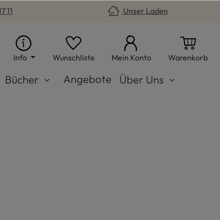
7 11
Unser Laden
Du hast 0 Produkte auf dem Merkzet
War
Info
Wunschliste
Mein Konto
Warenkorb
Angebote
Bücher
Über Uns
ac