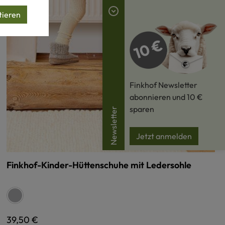
tieren
Finkhof Newsletter
abonnieren und 10 €
sparen
Newsletter
Jetzt anmelden
Finkhof-Kinder-Hüttenschuhe mit Ledersohle
auswählen
Farbe
hellgrau
Regulärer Preis:
39,50 €