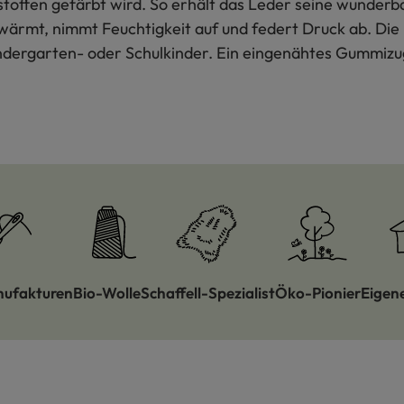
toffen gefärbt wird. So erhält das Leder seine wunderb
wärmt, nimmt Feuchtigkeit auf und federt Druck ab. Die 
ndergarten- oder Schulkinder. Ein eingenähtes Gummizu
nufakturen
Bio-Wolle
Schaffell-Spezialist
Öko-Pionier
Eigen