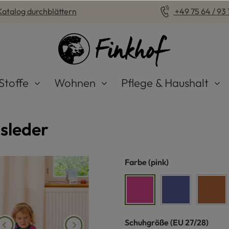
Katalog durchblättern
+49 75 64 / 93 1
Stoffe
Wohnen
Pflege & Haushalt
sleder
auswählen
Farbe
(pink)
pink
blau
cogn
auswählen
Schuhgröße
(EU 27/28)