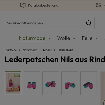
Katalogbestellung
springen
Zur Hauptnavigation springen
Naturmode
Wolle
Felle
Startseite
Naturmode
Kinder
Hausschuhe
Lederpatschen Nils aus Rind
Bildergalerie überspringen