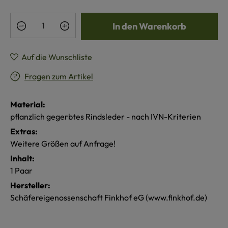
Produkt Anzahl: Gib den gewünschten Wert e
In den Warenkorb
Auf die Wunschliste
Fragen zum Artikel
Material:
pflanzlich gegerbtes Rindsleder - nach IVN-Kriterien
Extras:
Weitere Größen auf Anfrage!
Inhalt:
1 Paar
Hersteller:
Schäfereigenossenschaft Finkhof eG (www.finkhof.de)