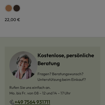
auswählen
Farbe
hellbraun
dunkelbraun
Regulärer Preis:
22,00 €
Kostenlose, persönliche
Beratung
Fragen? Beratungswunsch?
Unterstützung beim Einkauf?
Rufen Sie uns einfach an.
Mo. bis Fr. von 08 – 12 und 14 – 17 Uhr
+49 7564 931711