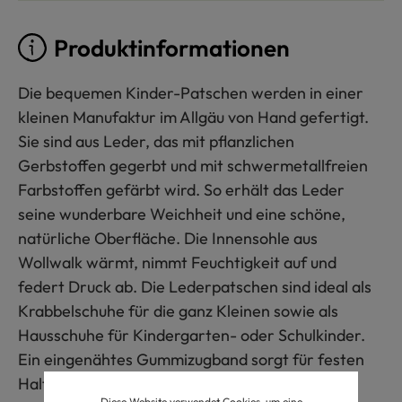
Produktinformationen
Die bequemen Kinder-Patschen werden in einer
kleinen Manufaktur im Allgäu von Hand gefertigt.
Sie sind aus Leder, das mit pflanzlichen
Gerbstoffen gegerbt und mit schwermetallfreien
Farbstoffen gefärbt wird. So erhält das Leder
seine wunderbare Weichheit und eine schöne,
natürliche Oberfläche. Die Innensohle aus
Wollwalk wärmt, nimmt Feuchtigkeit auf und
federt Druck ab. Die Lederpatschen sind ideal als
Krabbelschuhe für die ganz Kleinen sowie als
Hausschuhe für Kindergarten- oder Schulkinder.
Ein eingenähtes Gummizugband sorgt für festen
Halt am Fuß.
Diese Website verwendet Cookies, um eine