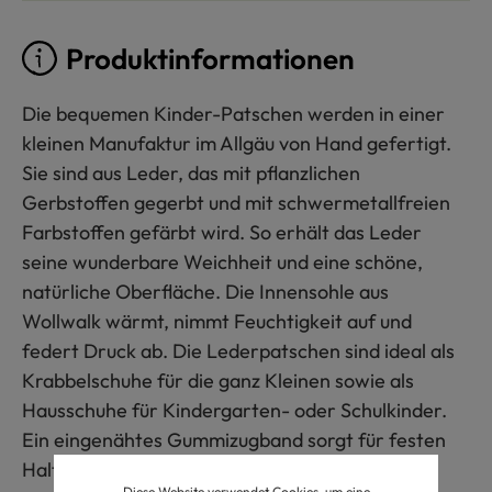
Produktinformationen
Die bequemen Kinder-Patschen werden in einer
kleinen Manufaktur im Allgäu von Hand gefertigt.
Sie sind aus Leder, das mit pflanzlichen
Gerbstoffen gegerbt und mit schwermetallfreien
Farbstoffen gefärbt wird. So erhält das Leder
seine wunderbare Weichheit und eine schöne,
natürliche Oberfläche. Die Innensohle aus
Wollwalk wärmt, nimmt Feuchtigkeit auf und
federt Druck ab. Die Lederpatschen sind ideal als
Krabbelschuhe für die ganz Kleinen sowie als
Hausschuhe für Kindergarten- oder Schulkinder.
Ein eingenähtes Gummizugband sorgt für festen
Halt am Fuß.
Diese Website verwendet Cookies, um eine