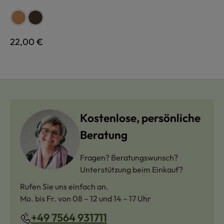
auswählen
Farbe
hellbraun
dunkelbraun
Regulärer Preis:
22,00 €
Kostenlose, persönliche
Beratung
Fragen? Beratungswunsch?
Unterstützung beim Einkauf?
Rufen Sie uns einfach an.
Mo. bis Fr. von 08 – 12 und 14 – 17 Uhr
+49 7564 931711