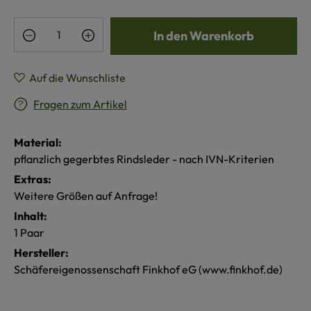
Produkt Anzahl: Gib den gewünschten Wert e
In den Warenkorb
Auf die Wunschliste
Fragen zum Artikel
Material:
pflanzlich gegerbtes Rindsleder - nach IVN-Kriterien
Extras:
Weitere Größen auf Anfrage!
Inhalt:
1 Paar
Hersteller:
Schäfereigenossenschaft Finkhof eG (www.finkhof.de)