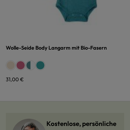
Wolle-Seide Body Langarm mit Bio-Fasern
auswählen
Farbe
naturweiß
fuchsia
türkis/natur
türkis/natur
türkis
Regulärer Preis:
31,00 €
Kostenlose, persönliche