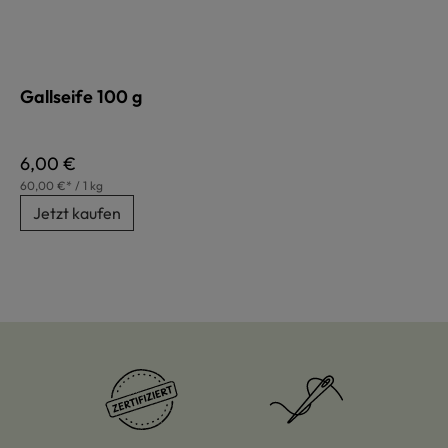
Gallseife 100 g
Regulärer Preis:
6,00 €
60,00 €* / 1 kg
Jetzt kaufen