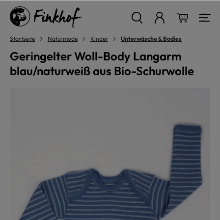
alt springen
Warenkor
Startseite
Naturmode
Kinder
Unterwäsche & Bodies
Geringelter Woll-Body Langarm
blau/naturweiß aus Bio-Schurwolle
Bildergalerie überspringen