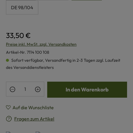
DE 98/104
33,50 €
Preise inkl. MwSt. zzgl. Versandkosten
Artikel-Nr.
7114 100 108
Sofort verfügbar, Versandfertig in 2-3 Tagen zzgl. Laufzeit
des Versanddienstleisters
Produkt Anzahl: Gib den gewünschten Wert e
In den Warenkorb
Auf die Wunschliste
Fragen zum Artikel