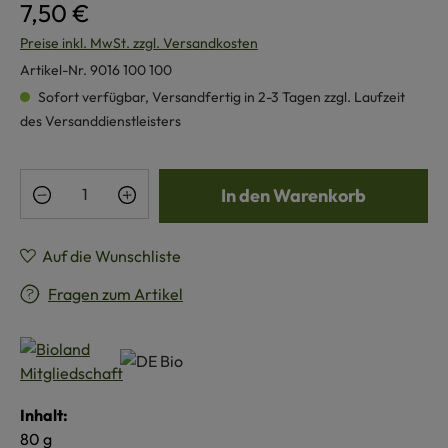
7,50 €
Preise inkl. MwSt. zzgl. Versandkosten
Artikel-Nr.
9016 100 100
Sofort verfügbar, Versandfertig in 2-3 Tagen zzgl. Laufzeit
des Versanddienstleisters
Produkt Anzahl: Gib den gewünschten Wert e
In den Warenkorb
Auf die Wunschliste
Fragen zum Artikel
Inhalt:
80 g