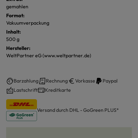
gemahlen
Format:
Vakuumverpackung
Inhalt:
500 g
Hersteller:
WeltPartner eG (www.weltpartner.de)
Barzahlung
Rechnung
Vorkasse
Paypal
Lastschrift
Kreditkarte
Versand durch DHL - GoGreen PLUS*