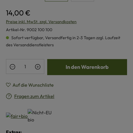
14,00 €
Preise inkl. MwSt. zzgl. Versandkosten
Artikel-Nr.
9002 100 100
Sofort verfügbar, Versandfertig in 2-3 Tagen zzgl. Laufzeit
des Versanddienstleisters
Produkt Anzahl: Gib den gewünschten Wert e
In den Warenkorb
Auf die Wunschliste
Fragen zum Artikel
Extras: