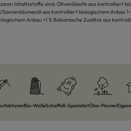
baren Inhaltsstoffe sind: Olivenölseife aus kontrollier
/Sonnenblumenöl aus kontrolliert biologischem Anbau 1–5 
biologischem Anbau <1 % Balsamische Zusätze aus kontrol
nufakturen
Bio-Wolle
Schaffell-Spezialist
Öko-Pionier
Eigen