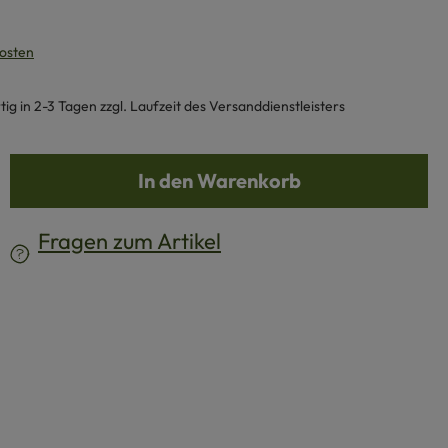
kosten
g in 2-3 Tagen zzgl. Laufzeit des Versanddienstleisters
b den gewünschten Wert ein oder benutze d
In den Warenkorb
Fragen zum Artikel