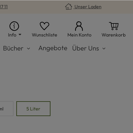
7 11
Unser Laden
Du hast 0 Produkte auf dem Merkzet
War
Info
Wunschliste
Mein Konto
Warenkorb
Angebote
Bücher
Über Uns
ml
5 Liter