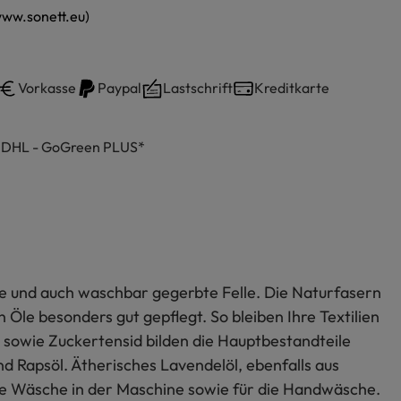
ww.sonett.eu)
Vorkasse
Paypal
Lastschrift
Kreditkarte
h DHL - GoGreen PLUS*
ide und auch waschbar gegerbte Felle. Die Naturfasern
le besonders gut gepflegt. So bleiben Ihre Textilien
u sowie Zuckertensid bilden die Hauptbestandteile
d Rapsöl. Ätherisches Lavendelöl, ebenfalls aus
 die Wäsche in der Maschine sowie für die Handwäsche.