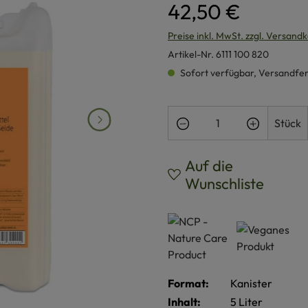
42,50 €
Preise inkl. MwSt. zzgl. Versand
Artikel-Nr.
6111 100 820
Sofort verfügbar, Versandferti
Produkt Anzahl: Gi
Stück
Auf die
Wunschliste
Format:
Kanister
Inhalt:
5 Liter