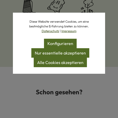
Diese Website verwendet Cookies, um eine
Bio-Wolle
Schaffell-Spezialist
Öko-Pionier
bestmögliche Erfahrung bieten zu können.
Datenschutz
|
Impressum
Konfigurieren
Eigener Hofladen
Persönliche Beratung
Nur essentielle akzeptieren
Alle Cookies akzeptieren
Schon gesehen?
Produktgalerie überspringen