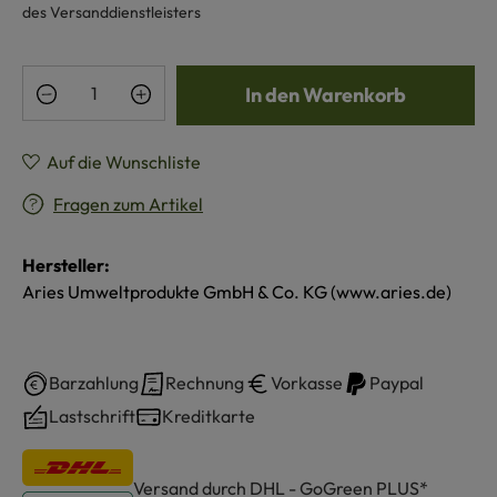
des Versanddienstleisters
Produkt Anzahl: Gib den gewünschten Wert e
In den Warenkorb
Auf die Wunschliste
Fragen zum Artikel
Hersteller:
Aries Umweltprodukte GmbH & Co. KG (www.aries.de)
Barzahlung
Rechnung
Vorkasse
Paypal
Lastschrift
Kreditkarte
Versand durch DHL - GoGreen PLUS*