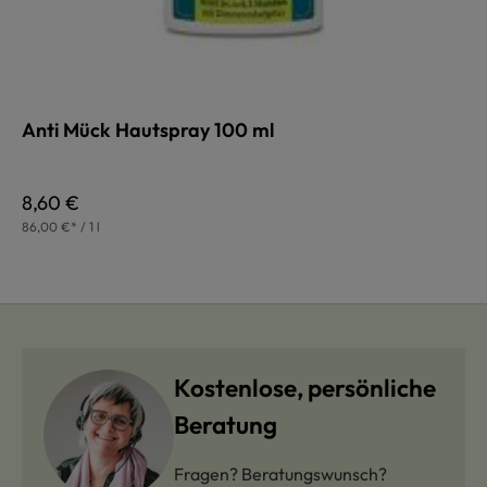
Anti Mück Hautspray 100 ml
Regulärer Preis:
8,60 €
86,00 €* / 1 l
Kostenlose, persönliche
Beratung
Fragen? Beratungswunsch?