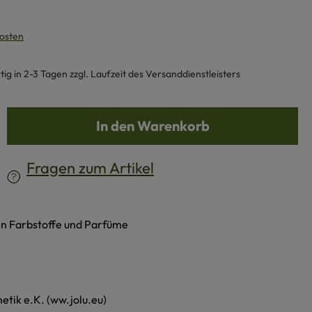
kosten
g in 2-3 Tagen zzgl. Laufzeit des Versanddienstleisters
b den gewünschten Wert ein oder benutze d
In den Warenkorb
Fragen zum Artikel
en Farbstoffe und Parfüme
etik e.K. (ww.jolu.eu)