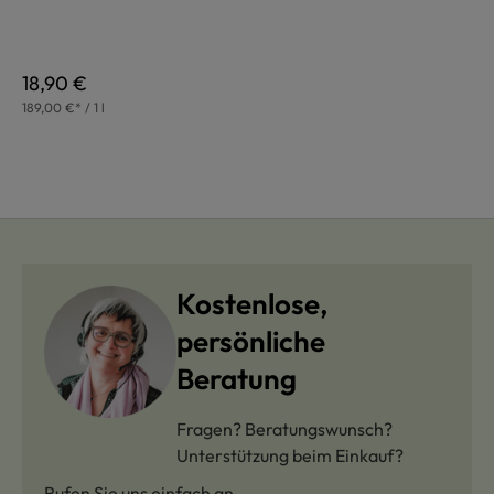
Regulärer Preis:
18,90 €
189,00 €* / 1 l
Kostenlose,
persönliche
Beratung
Fragen? Beratungswunsch?
Unterstützung beim Einkauf?
Rufen Sie uns einfach an.