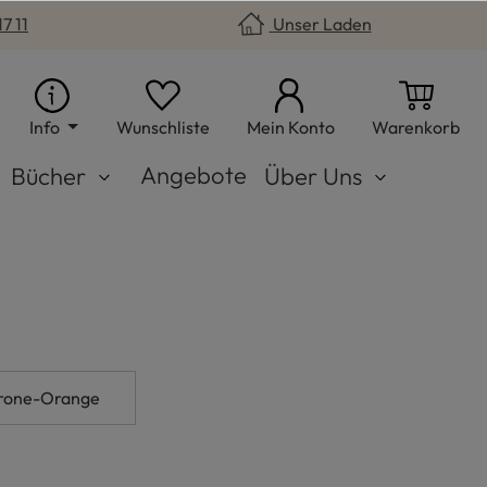
7 11
Unser Laden
Du hast 0 Produkte auf dem Merkzet
War
Info
Wunschliste
Mein Konto
Warenkorb
Angebote
Bücher
Über Uns
trone-Orange