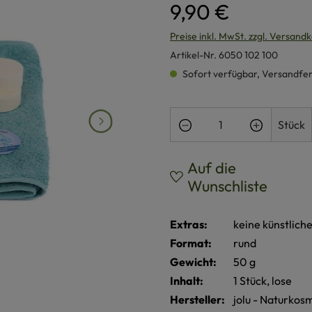
9,90 €
Preise inkl. MwSt. zzgl. Versand
Artikel-Nr.
6050 102 100
Sofort verfügbar, Versandferti
Produkt Anzahl: Gi
Stück
Auf die
Wunschliste
Extras:
keine künstlich
Format:
rund
Gewicht:
50 g
Inhalt:
1 Stück, lose
Hersteller:
jolu - Naturkosm