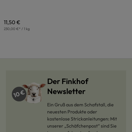
Regulärer Preis:
11,50 €
230,00 €* / 1 kg
Der Finkhof
Newsletter
Ein Gruß aus dem Schafstall, die
neuesten Produkte oder
kostenlose Strickanleitungen: Mit
unserer „Schäfchenpost“ sind Sie