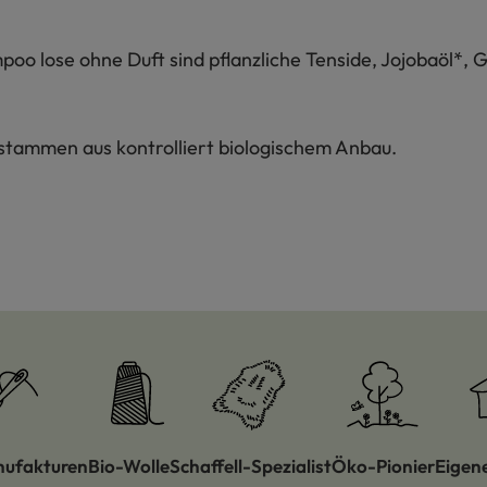
mpoo lose ohne Duft sind pflanzliche Tenside, Jojobaöl*, 
stammen aus kontrolliert biologischem Anbau.
nufakturen
Bio-Wolle
Schaffell-Spezialist
Öko-Pionier
Eigen