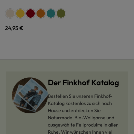
auswählen
Farbe
naturweiß
gelb
rot
terra
türkis
grün
Regulärer Preis:
24,95 €
Der Finkhof Katalog
Bestellen Sie unseren Finkhof-
Katalog kostenlos zu sich nach
Hause und entdecken Sie
Naturmode, Bio-Wollgarne und
ausgewählte Fellprodukte in aller
Ruhe. Wir wünschen Ihnen viel