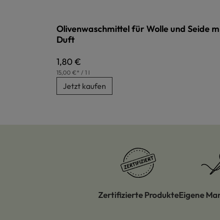
Olivenwaschmittel für Wolle und Seide m
Duft
Regulärer Preis:
1,80 €
15,00 €* / 1 l
Jetzt kaufen
Zertifizierte Produkte
Eigene Ma