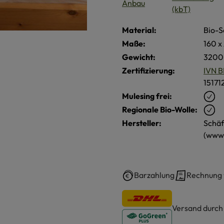
Material:
Bio-S
Maße:
160 x
Gewicht:
3200 
Zertifizierung:
IVN B
15171
Mulesing frei:
Regionale Bio-Wolle:
Hersteller:
Schäf
(www.
Barzahlung
Rechnung
Versand durc