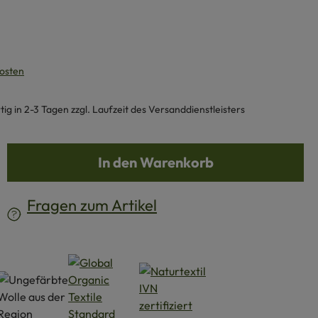
kosten
g in 2-3 Tagen zzgl. Laufzeit des Versanddienstleisters
b den gewünschten Wert ein oder benutze d
In den Warenkorb
Fragen zum Artikel