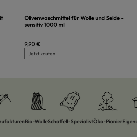
it
Olivenwaschmittel für Wolle und Seide -
sensitiv 1000 ml
Regulärer Preis:
9,90 €
Jetzt kaufen
nufakturen
Bio-Wolle
Schaffell-Spezialist
Öko-Pionier
Eigen