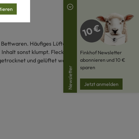
tieren
r Bettwaren. Häufiges Lüften und regelmäßiges
nhalt sonst klumpt. Flecken können vorsichtig mit
Finkhof Newsletter
getrocknet und gelüftet werden. Weitere
abonnieren und 10 €
sparen
Newsletter
Jetzt anmelden