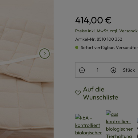
414,00 €
Preise inkl. MwSt. zzgl. Versand
Artikel-Nr.
8510 100 352
Sofort verfügbar, Versandferti
Produkt Anzahl: Gi
Stück
Auf die
Wunschliste