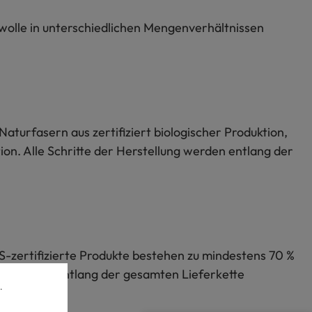
rwolle in unterschiedlichen Mengenverhältnissen
Naturfasern aus zertifiziert biologischer Produktion,
on. Alle Schritte der Herstellung werden entlang der
S-zertifizierte Produkte bestehen zu mindestens 70 %
lung werden entlang der gesamten Lieferkette
.