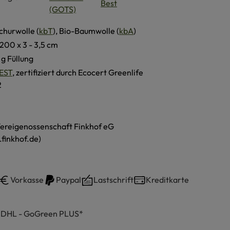
churwolle (
kbT
), Bio-Baumwolle (
kbA
)
 200 x 3 - 3,5 cm
g Füllung
EST
, zertifiziert durch Ecocert Greenlife
2
ereigenossenschaft Finkhof eG
finkhof.de)
Vorkasse
Paypal
Lastschrift
Kreditkarte
h DHL - GoGreen PLUS*