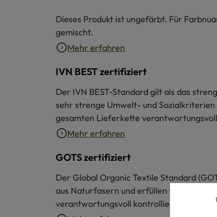
Dieses Produkt ist ungefärbt. Für Farbnu
gemischt.
Mehr erfahren
IVN BEST zertifiziert
Der IVN BEST-Standard gilt als das strengs
sehr strenge Umwelt- und Sozialkriterien 
gesamten Lieferkette verantwortungsvoll 
Mehr erfahren
GOTS zertifiziert
Der Global Organic Textile Standard (GOT
aus Naturfasern und erfüllen verbindliche
verantwortungsvoll kontrolliert.