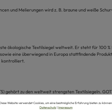
ancen und Melierungen wird z. B. braune und weiße Schu
te ökologische Textilsiegel weltweit. Er steht für 100 % 
sowie eine überwiegend in Europa stattfindende Produkti
kontrolliert.
S) gehört zu den weltweit strengsten Textilsiegeln. GOT
 Umwelt- und Sozialkriterien. Alle Schritte der Herstel
Diese Website verwendet Cookies, um eine bestmögliche Erfahrung bieten zu können
Datenschutz
|
Impressum