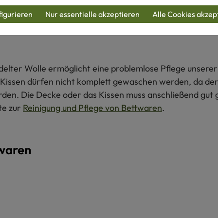
igurieren
Nur essentielle akzeptieren
Alle Cookies akzep
elter Wolle ermöglicht eine problemlose Pflege unsere
issen dürfen nicht komplett gewaschen werden, da der I
den. Die Decke oder das Kissen muss anschließend gut 
te zur
Reinigung und Pflege von Bettwaren
.
twaren