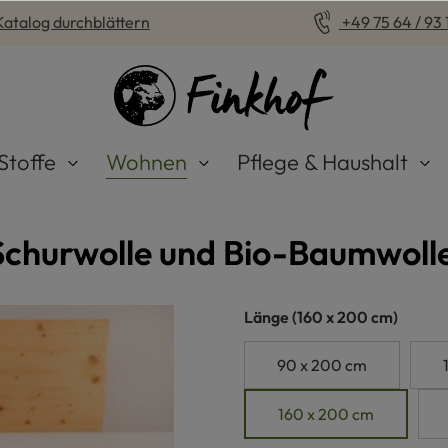
Katalog durchblättern
+49 75 64 / 93 1
Stoffe
Wohnen
Pflege & Haushalt
-Schurwolle und Bio-Baumwoll
auswählen
Länge
(160 x 200 cm)
90 x 200 cm
160 x 200 cm