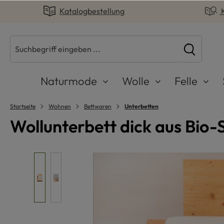
Katalogbestellung
springen
Zur Hauptnavigation springen
Naturmode
Wolle
Felle
Startseite
Wohnen
Bettwaren
Unterbetten
Wollunterbett dick aus Bio
Bildergalerie überspringen