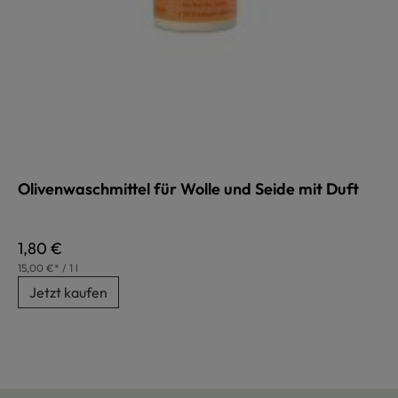
Olivenwaschmittel für Wolle und Seide mit Duft
Regulärer Preis:
1,80 €
15,00 €* / 1 l
Jetzt kaufen