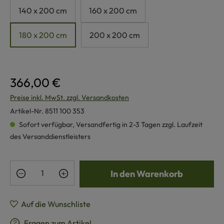
140 x 200 cm
160 x 200 cm
180 x 200 cm
200 x 200 cm
366,00 €
Preise inkl. MwSt. zzgl. Versandkosten
Artikel-Nr.
8511 100 353
Sofort verfügbar, Versandfertig in 2-3 Tagen zzgl. Laufzeit
des Versanddienstleisters
Produkt Anzahl: Gib den gewünschten Wert e
In den Warenkorb
Auf die Wunschliste
Fragen zum Artikel