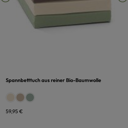
Spannbetttuch aus reiner Bio-Baumwolle
auswählen
Farbe
naturweiß
sand
schilf
Regulärer Preis:
59,95 €