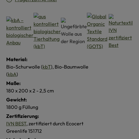
Material:
Bio-Schurwolle (
kbT
), Bio-Baumwolle
(
kbA
)
Maße:
180 x 200 x 2 - 2,5 cm
Gewicht:
1800 g Füllung
Zertifizierung:
IVN BEST
, zertifiziert durch Ecocert
Greenlife 151712