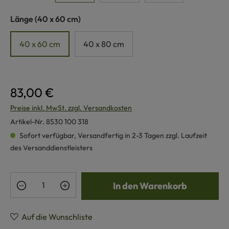
auswählen
Länge
(40 x 60 cm)
40 x 60 cm
40 x 80 cm
83,00 €
Preise inkl. MwSt. zzgl. Versandkosten
Artikel-Nr.
8530 100 318
Sofort verfügbar, Versandfertig in 2-3 Tagen zzgl. Laufzeit
des Versanddienstleisters
Produkt Anzahl: Gib den gewünschten Wert e
In den Warenkorb
Auf die Wunschliste