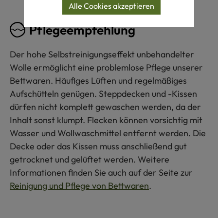
Alle Cookies akzeptieren
Pflegeempfehlung
Der hohe Selbstreinigungseffekt unbehandelter
Wolle ermöglicht eine problemlose Pflege unserer
Bettwaren. Häufiges Lüften und regelmäßiges
Aufschütteln genügen. Steppdecken und -Kissen
dürfen nicht komplett gewaschen werden, da der
Inhalt sonst klumpt. Flecken können vorsichtig mit
Wasser und Wollwaschmittel entfernt werden. Die
Decke oder das Kissen muss anschließend gut
getrocknet und gelüftet werden. Weitere
Informationen finden Sie auch auf der Seite zur
Reinigung und Pflege von Bettwaren
.