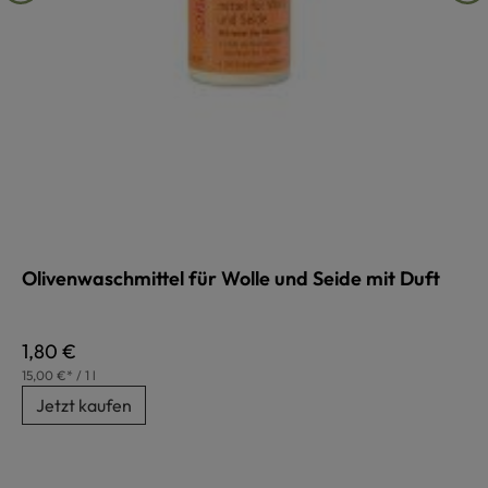
Olivenwaschmittel für Wolle und Seide mit Duft
Regulärer Preis:
1,80 €
15,00 €* / 1 l
Jetzt kaufen