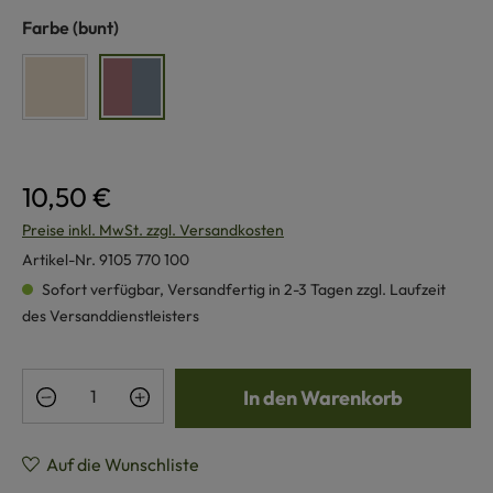
auswählen
Farbe
(bunt)
naturweiß
bunt
10,50 €
Preise inkl. MwSt. zzgl. Versandkosten
Artikel-Nr.
9105 770 100
Sofort verfügbar, Versandfertig in 2-3 Tagen zzgl. Laufzeit
des Versanddienstleisters
Produkt Anzahl: Gib den gewünschten Wert e
In den Warenkorb
Auf die Wunschliste