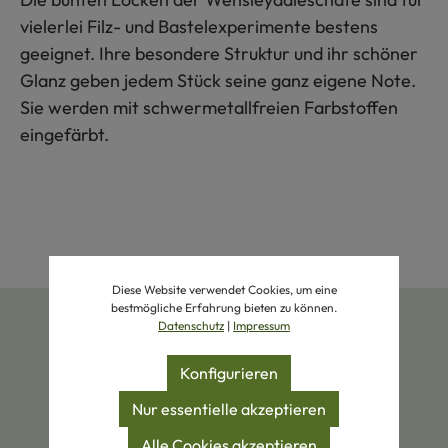
vielerlei Filz- und Bastelexperimente bestens
geeignet. Ihre besondere Struktur und ihr schöner
Glanz geben jedem Stück seine ganz eigene Note.
Sie werden mit schwermetallfreien Farbstoffen
eingefärbt.
Diese Website verwendet Cookies, um eine
bestmögliche Erfahrung bieten zu können.
Datenschutz
|
Impressum
Konfigurieren
Nur essentielle akzeptieren
Zertifizierte Produkte
Eigene Manufakturen
Alle Cookies akzeptieren