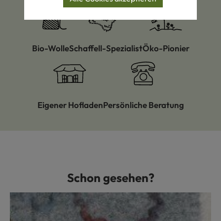
Bio-Wolle
Schaffell-Spezialist
Öko-Pionier
Eigener Hofladen
Persönliche Beratung
Schon gesehen?
Produktgalerie überspringen