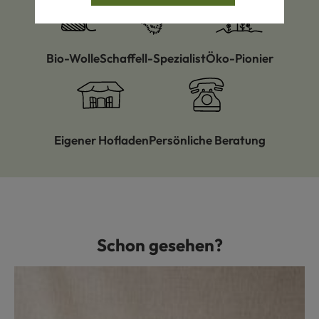
Bio-Wolle
Schaffell-Spezialist
Öko-Pionier
Eigener Hofladen
Persönliche Beratung
Schon gesehen?
Produktgalerie überspringen