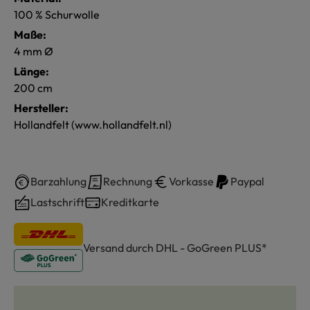
100 % Schurwolle
Maße:
4 mm Ø
Länge:
200 cm
Hersteller:
Hollandfelt (www.hollandfelt.nl)
Barzahlung
Rechnung
Vorkasse
Paypal
Lastschrift
Kreditkarte
Versand durch DHL - GoGreen PLUS*