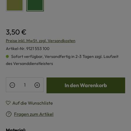
hellgrün
dunkelgrün
3,50 €
Preise inkl. MwSt. zzgl. Versandkosten
Artikel-Nr.
9121 553 100
Sofort verfügbar, Versandfertig in 2-3 Tagen zzgl. Laufzeit
des Versanddienstleisters
Produkt Anzahl: Gib den gewünschten Wert e
In den Warenkorb
Auf die Wunschliste
Fragen zum Artikel
Material: