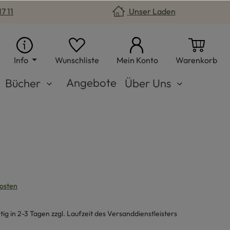
7 11
Unser Laden
Du hast 0 Produkte auf dem Merkzet
War
Info
Wunschliste
Mein Konto
Warenkorb
Angebote
Bücher
Über Uns
kosten
g in 2-3 Tagen zzgl. Laufzeit des Versanddienstleisters