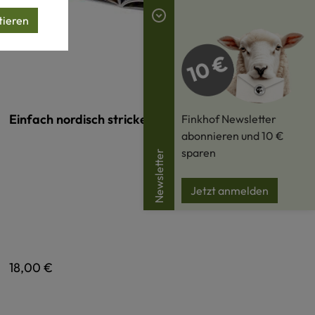
tieren
Einfach nordisch stricken für Klein und Groß
Finkhof Newsletter
abonnieren und 10 €
sparen
Newsletter
Jetzt anmelden
Regulärer Preis:
18,00 €