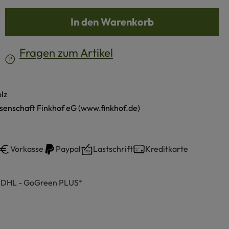
b den gewünschten Wert ein oder benutze d
In den Warenkorb
Fragen zum Artikel
lz
senschaft Finkhof eG (www.finkhof.de)
Vorkasse
Paypal
Lastschrift
Kreditkarte
h DHL - GoGreen PLUS*