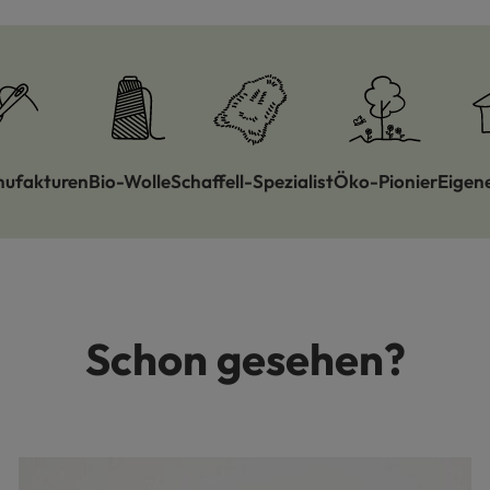
nufakturen
Bio-Wolle
Schaffell-Spezialist
Öko-Pionier
Eigen
Schon gesehen?