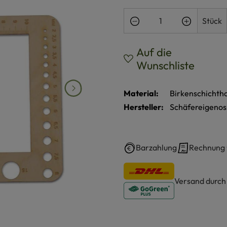
Produkt Anzahl: Gi
Stück
Auf die
Wunschliste
Material:
Birkenschichtho
Hersteller:
Schäfereigenos
Barzahlung
Rechnung
Versand durc