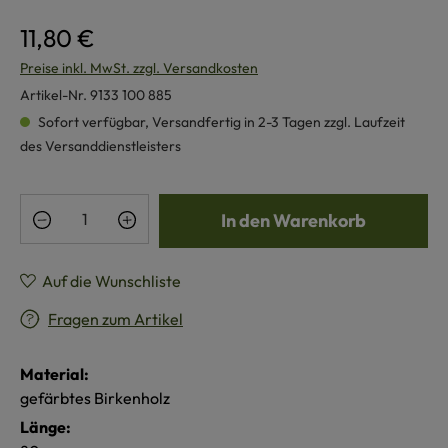
11,80 €
Preise inkl. MwSt. zzgl. Versandkosten
Artikel-Nr.
9133 100 885
Sofort verfügbar, Versandfertig in 2-3 Tagen zzgl. Laufzeit
des Versanddienstleisters
Produkt Anzahl: Gib den gewünschten Wert e
In den Warenkorb
Auf die Wunschliste
Fragen zum Artikel
Material:
gefärbtes Birkenholz
Länge: