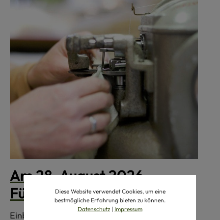
Am 28. August 2026 –
Führung beim Finkhof
Diese Website verwendet Cookies, um eine
bestmögliche Erfahrung bieten zu können.
Datenschutz
|
Impressum
Einblicke in Manufakturen, Lager und Hofladen