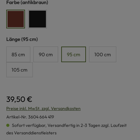
auswählen
Farbe
(antikbraun)
antikbraun
schwarz
auswählen
Länge
(95 cm)
85 cm
90 cm
95 cm
100 cm
105 cm
39,50 €
Preise inkl. MwSt. zzgl. Versandkosten
Artikel-Nr.
3604 664 419
Sofort verfügbar, Versandfertig in 2-3 Tagen zzgl. Laufzeit
des Versanddienstleisters