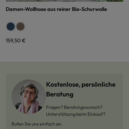
Damen-Wollhose aus reiner Bio-Schurwolle
auswählen
Farbe
jeans
braunmeliert
Regulärer Preis:
159,50 €
Kostenlose, persönliche
Beratung
Fragen? Beratungswunsch?
Unterstützung beim Einkauf?
Rufen Sie uns einfach an.