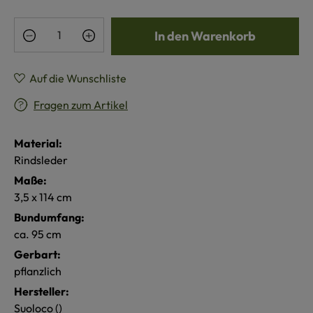
Produkt Anzahl: Gib den gewünschten Wert e
In den Warenkorb
Auf die Wunschliste
Fragen zum Artikel
Material:
Rindsleder
Maße:
3,5 x 114 cm
Bundumfang:
ca. 95 cm
Gerbart:
pflanzlich
Hersteller:
Suoloco ()