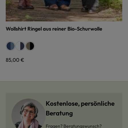
Wollshirt Ringel aus reiner Bio-Schurwolle
auswählen
Farbe
jeans/marine
jeans/marine
blau/weiß
blau/weiß
schwarz/braun
schwarz/braun
Regulärer Preis:
85,00 €
Kostenlose, persönliche
Beratung
Fragen? Beratungswunsch?