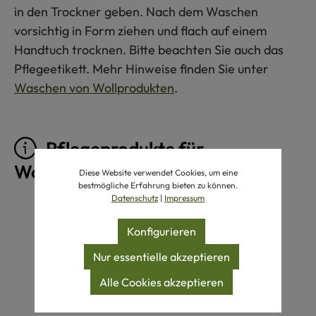
in den Trockner geben. Nach dem Waschen
vorsichtig in Form ziehen und flach auf einem
Handtuch trocknen. Bitte beachten Sie auch das
Pflegeetikett. Mehr Hinweise finden Sie unter
Waschen von Wollprodukten
.
Pflegeprodukte für
Wollprodukte
Diese Website verwendet Cookies, um eine
bestmögliche Erfahrung bieten zu können.
Datenschutz
|
Impressum
Produktgalerie überspringen
Konfigurieren
Nur essentielle akzeptieren
Alle Cookies akzeptieren