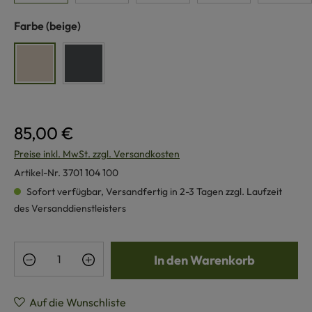
auswählen
Farbe
(beige)
beige
anthrazit
85,00 €
Preise inkl. MwSt. zzgl. Versandkosten
Artikel-Nr.
3701 104 100
Sofort verfügbar, Versandfertig in 2-3 Tagen zzgl. Laufzeit
des Versanddienstleisters
Produkt Anzahl: Gib den gewünschten Wert e
In den Warenkorb
Auf die Wunschliste