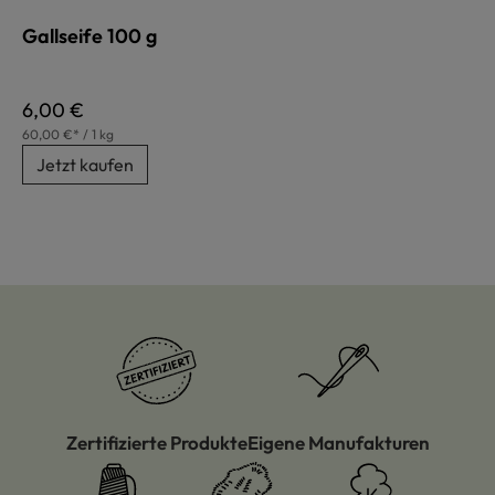
Gallseife 100 g
Regulärer Preis:
6,00 €
60,00 €* / 1 kg
Jetzt kaufen
Zertifizierte Produkte
Eigene Manufakturen