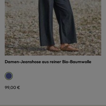
Damen-Jeanshose aus reiner Bio-Baumwolle
auswählen
Farbe
blau
Regulärer Preis:
99,00 €