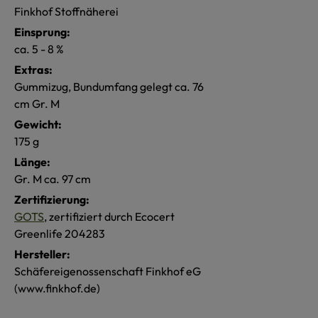
Finkhof Stoffnäherei
Einsprung:
ca. 5 - 8 %
Extras:
Gummizug, Bundumfang gelegt ca. 76
cm Gr. M
Gewicht:
175 g
Länge:
Gr. M ca. 97 cm
Zertifizierung:
GOTS
, zertifiziert durch Ecocert
Greenlife 204283
Hersteller:
Schäfereigenossenschaft Finkhof eG
(www.finkhof.de)