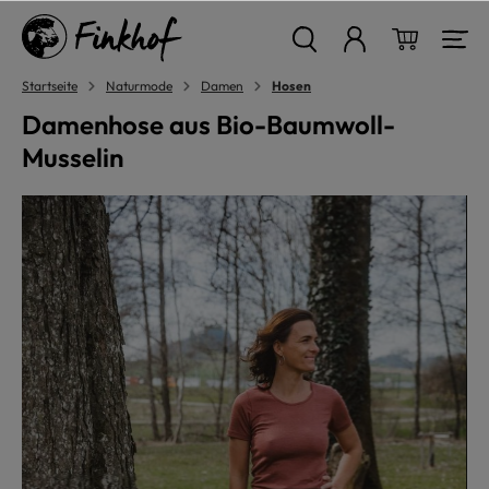
alt springen
Warenkor
Startseite
Naturmode
Damen
Hosen
Damenhose aus Bio-Baumwoll-
Musselin
Bildergalerie überspringen