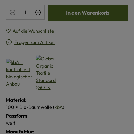
Produkt Anzahl: Gib den gewünschten Wert e
In den Warenkorb
Auf die Wunschliste
Fragen zum Artikel
Material:
100 % Bio-Baumwolle (
kbA
)
Passform:
weit
Manufaktur: