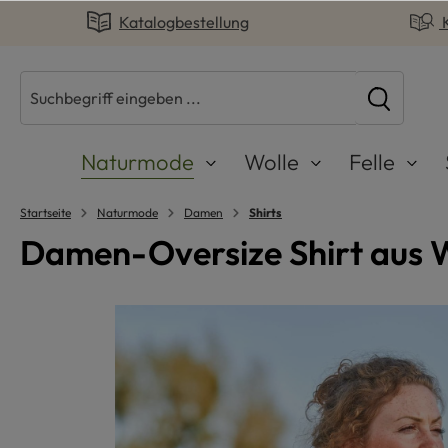
Katalogbestellung
springen
Zur Hauptnavigation springen
Naturmode
Wolle
Felle
Startseite
Naturmode
Damen
Shirts
Damen-Oversize Shirt aus W
Bildergalerie überspringen