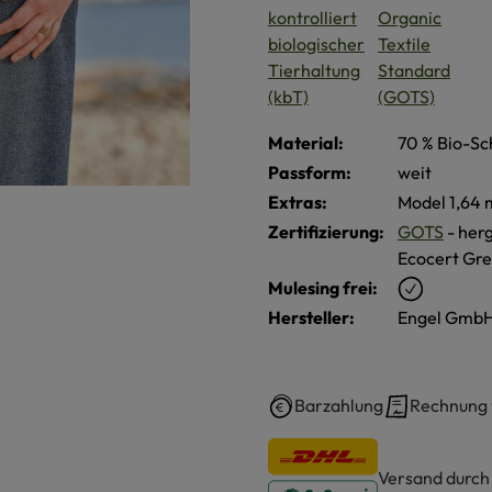
Material:
70 % Bio-Sc
Passform:
weit
Extras:
Model 1,64 m
Zertifizierung:
GOTS
- herg
Ecocert Gre
Mulesing frei:
Hersteller:
Engel GmbH
Barzahlung
Rechnung
Versand durc