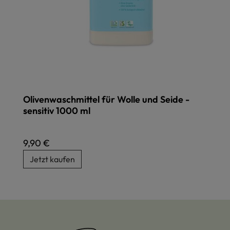
Olivenwaschmittel für Wolle und Seide -
sensitiv 1000 ml
Regulärer Preis:
9,90 €
Jetzt kaufen