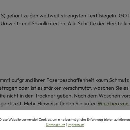
S) gehört zu den weltweit strengsten Textilsiegeln. GOT
 Umwelt- und Sozialkriterien. Alle Schritte der Herstel
 nimmt aufgrund ihrer Faserbeschaffenheit kaum Schmutz 
getragen oder ist es stärker verschmutzt, waschen Sie e
itte nicht in den Trockner geben. Nach dem Waschen vors
egeetikett. Mehr Hinweise finden Sie unter
Waschen von 
Diese Website verwendet Cookies, um eine bestmögliche Erfahrung bieten zu können
Datenschutz
|
Impressum
produkte