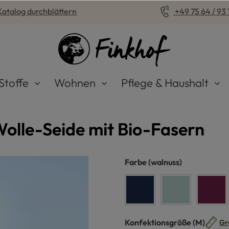
Katalog durchblättern
+49 75 64 / 93 1
Stoffe
Wohnen
Pflege & Haushalt
olle-Seide mit Bio-Fasern
auswählen
Farbe
(walnuss)
marine
pastellblau
bro
auswähle
Konfektionsgröße
(M)
Gr