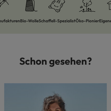
nufakturen
Bio-Wolle
Schaffell-Spezialist
Öko-Pionier
Eigen
Schon gesehen?