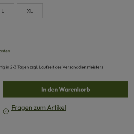
L
XL
kosten
g in 2-3 Tagen zzgl. Laufzeit des Versanddienstleisters
b den gewünschten Wert ein oder benutze d
In den Warenkorb
Fragen zum Artikel