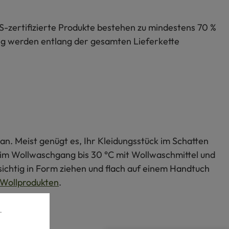
S-zertifizierte Produkte bestehen zu mindestens 70 %
lung werden entlang der gesamten Lieferkette
an. Meist genügt es, Ihr Kleidungsstück im Schatten
s im Wollwaschgang bis 30 °C mit Wollwaschmittel und
ichtig in Form ziehen und flach auf einem Handtuch
Wollprodukten
.
.