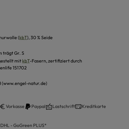
hurwolle (
kbT
), 30 % Seide
 trägt Gr. S
estellt mit
kbT
-Fasern, zertifiziert durch
enlife 151702
 (www.engel-natur.de)
Vorkasse
Paypal
Lastschrift
Kreditkarte
h DHL - GoGreen PLUS*