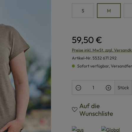
S
M
59,50 €
Preise inkl. MwSt. zzgl. Versand
Artikel-Nr.
5532 671 292
Sofort verfügbar, Versandferti
Produkt Anzahl: Gi
Stück
Auf die
Wunschliste