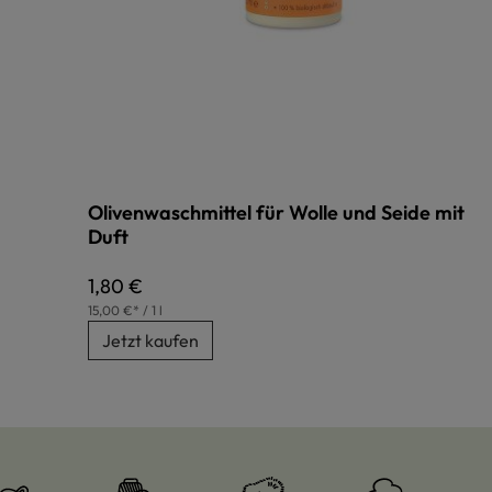
Olivenwaschmittel für Wolle und Seide mit
Duft
Regulärer Preis:
1,80 €
15,00 €* / 1 l
Jetzt kaufen