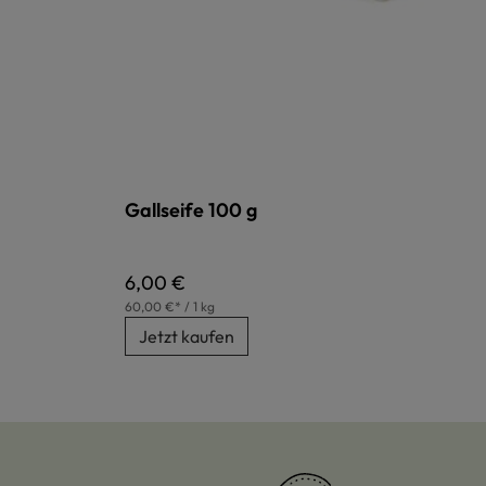
Gallseife 100 g
Regulärer Preis:
6,00 €
60,00 €* / 1 kg
Jetzt kaufen