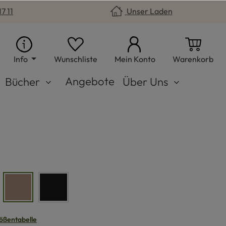
7 11
Unser Laden
Du hast 0 Produkte auf dem Merkzet
War
Info
Wunschliste
Mein Konto
Warenkorb
Angebote
Bücher
Über Uns
mbeer
walnuss
schwarz
n
ößentabelle