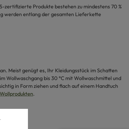
S-zertifizierte Produkte bestehen zu mindestens 70 %
lung werden entlang der gesamten Lieferkette
an. Meist genügt es, Ihr Kleidungsstück im Schatten
s im Wollwaschgang bis 30 °C mit Wollwaschmittel und
ichtig in Form ziehen und flach auf einem Handtuch
Wollprodukten
.
.