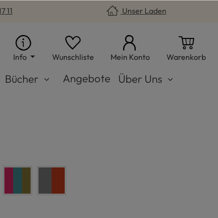
7 11
Unser Laden
Du hast 0 Produkte auf dem Merkzet
War
Info
Wunschliste
Mein Konto
Warenkorb
Angebote
Bücher
Über Uns
Konfetti
Gewitter