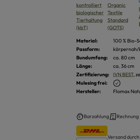
Material:
100 % Bio-S
Passform:
körpernah/
Bundumfang:
ca. 80 cm
Länge:
ca. 36 cm
Zertifizierung:
IVN BEST
, z
Mulesing frei:
Hersteller:
Flomax Nat
Barzahlung
Rechnung
Versand durc