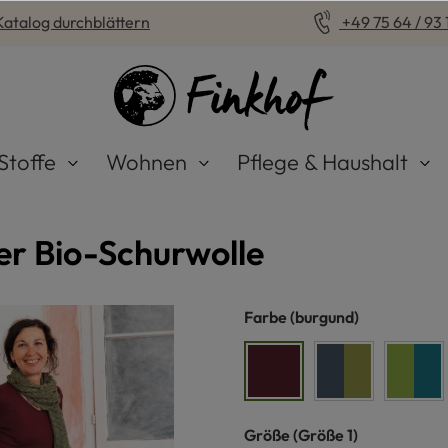
Katalog durchblättern
+49 75 64 / 93 1
Stoffe
Wohnen
Pflege & Haushalt
er Bio-Schurwolle
auswählen
Farbe
(burgund)
burgund
blau/grün
farn
auswählen
Größe
(Größe 1)