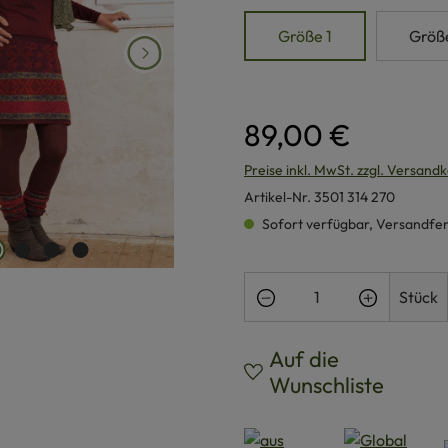
Größe 1
Größ
89,00 €
Preise inkl. MwSt. zzgl. Versand
Artikel-Nr.
3501 314 270
Sofort verfügbar, Versandferti
Produkt Anzahl: Gi
Stück
Auf die
Wunschliste