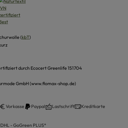
churwolle (
kbT
)
kurz
ertifiziert durch Ecocert Greenlife 151704
urmode GmbH (www.flomax-shop.de)
Vorkasse
Paypal
Lastschrift
Kreditkarte
h DHL - GoGreen PLUS*