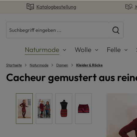
Katalogbestellung
springen
Zur Hauptnavigation springen
Naturmode
Wolle
Felle
Startseite
Naturmode
Damen
Kleider & Röcke
Cacheur gemustert aus rein
Bildergalerie überspringen