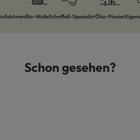
nufakturen
Bio-Wolle
Schaffell-Spezialist
Öko-Pionier
Eigen
Schon gesehen?