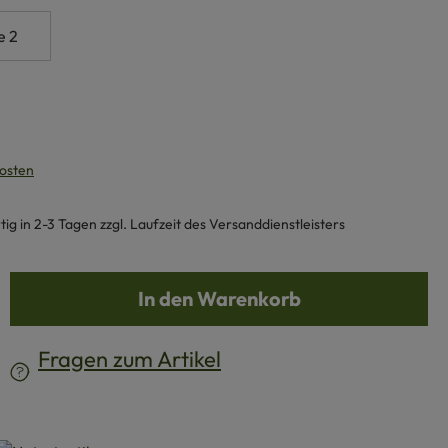
e 2
kosten
g in 2-3 Tagen zzgl. Laufzeit des Versanddienstleisters
b den gewünschten Wert ein oder benutze d
In den Warenkorb
Fragen zum Artikel