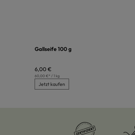
Gallseife 100 g
Regulärer Preis:
6,00 €
60,00 €* / 1 kg
Jetzt kaufen