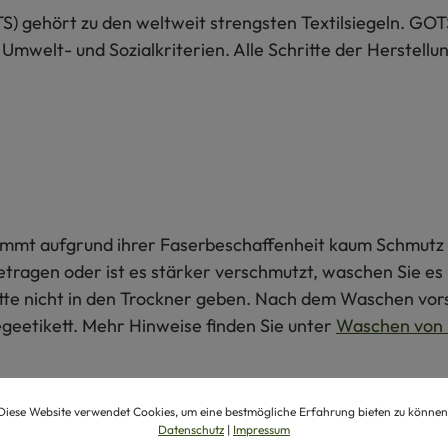
S) gehört zu den weltweit strengsten Textilsiegeln. GOT
 Umwelt- und Sozialkriterien. Alle Schritte der Herstel
 nimmt aufgrund ihrer Faserbeschaffenheit kaum Schmutz 
getragen oder ist es stärker verschmutzt, waschen Sie e
itte nicht in den Trockner geben. Nach dem Waschen vors
egeetikett. Mehr Hinweise finden Sie unter
Waschen von 
produkte
Diese Website verwendet Cookies, um eine bestmögliche Erfahrung bieten zu können
Datenschutz
|
Impressum