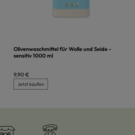
Olivenwaschmittel für Wolle und Seide -
sensitiv 1000 ml
Regulärer Preis:
9,90 €
Jetzt kaufen