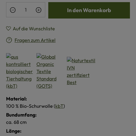
Produkt Anzahl: Gib den gewünschten Wert e
In den Warenkorb
Auf die Wunschliste
Fragen zum Artikel
Material:
100 % Bio-Schurwolle (
kbT
)
Bundumfang:
ca. 68 cm
Länge: