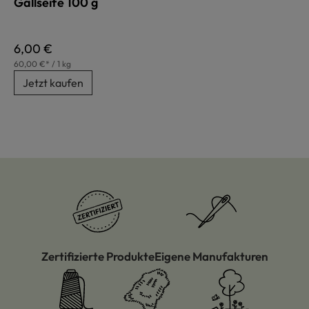
Gallseife 100 g
Regulärer Preis:
6,00 €
60,00 €* / 1 kg
Jetzt kaufen
Zertifizierte Produkte
Eigene Manufakturen