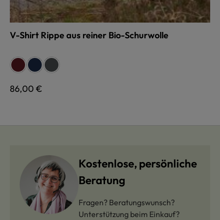
V-Shirt Rippe aus reiner Bio-Schurwolle
auswählen
Farbe
bordeaux
marine
anthrazit
Regulärer Preis:
86,00 €
Kostenlose, persönliche
Beratung
Fragen? Beratungswunsch?
Unterstützung beim Einkauf?