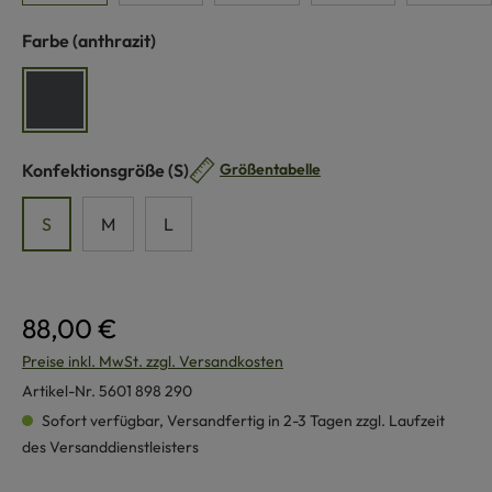
auswählen
Farbe
(anthrazit)
anthrazit
auswählen
Konfektionsgröße
(S)
Größentabelle
S
M
L
88,00 €
Preise inkl. MwSt. zzgl. Versandkosten
Artikel-Nr.
5601 898 290
Sofort verfügbar, Versandfertig in 2-3 Tagen zzgl. Laufzeit
des Versanddienstleisters